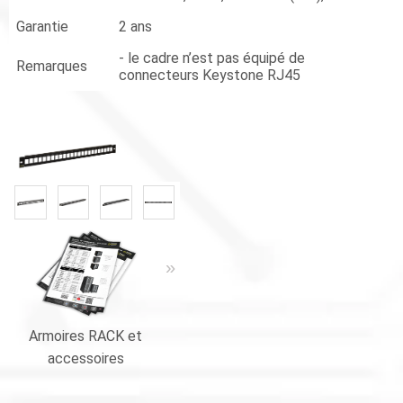
Garantie
2 ans
- le cadre n’est pas équipé de
Remarques
connecteurs Keystone RJ45
«
»
Armoires RACK et
Armoires RACK et
Le catalogu
accessoires
accessoires