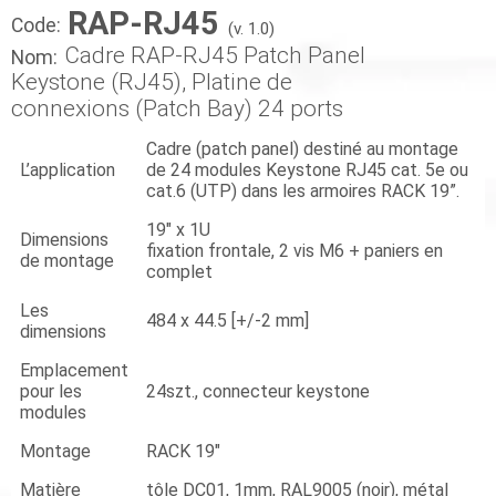
RAP-RJ45
Code:
(v. 1.0)
Cadre RAP-RJ45 Patch Panel
Nom:
Keystone (RJ45), Platine de
connexions (Patch Bay) 24 ports
Cadre (patch panel) destiné au montage
L’application
de 24 modules Keystone RJ45 cat. 5e ou
cat.6 (UTP) dans les armoires RACK 19”.
19" x 1U
Dimensions
fixation frontale, 2 vis M6 + paniers en
de montage
complet
Les
484 x 44.5 [+/-2 mm]
dimensions
Emplacement
pour les
24szt., connecteur keystone
modules
Montage
RACK 19"
Matière
tôle DC01, 1mm, RAL9005 (noir), métal