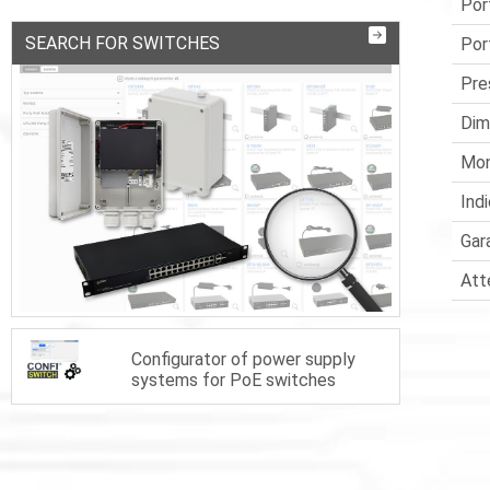
Por
SEARCH FOR SWITCHES
Por
Pre
Dim
Mon
Ind
Gar
Att
Configurator of power supply
systems for PoE switches