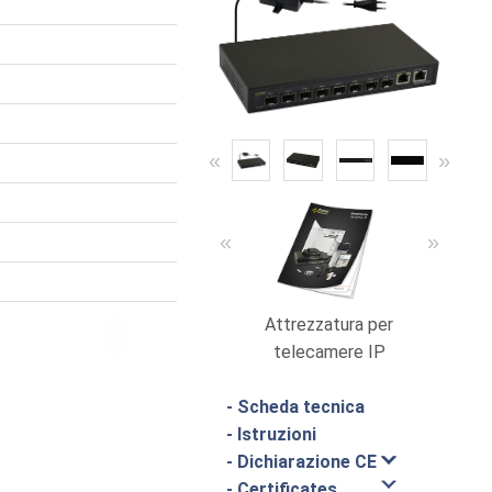
«
»
«
»
Attrezzatura per
Cata
telecamere IP
- Scheda tecnica
- Istruzioni
- Dichiarazione CE
- Certificates