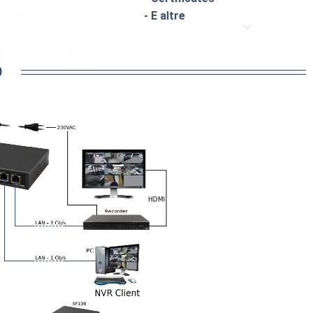
- E altre
O