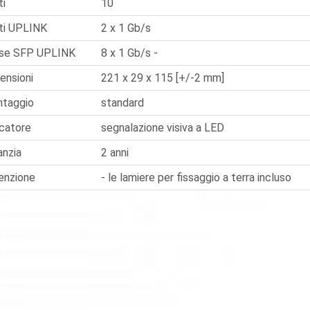
ti
10
ti UPLINK
2 x 1 Gb/s
se SFP UPLINK
8 x 1 Gb/s -
ensioni
221 x 29 x 115 [+/-2 mm]
taggio
standard
icatore
segnalazione visiva a LED
anzia
2 anni
enzione
- le lamiere per fissaggio a terra incluso