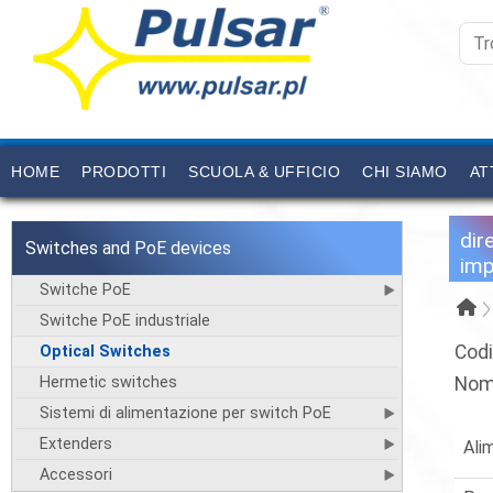
HOME
PRODOTTI
SCUOLA & UFFICIO
CHI SIAMO
AT
dir
Switches and PoE devices
imp
Switche PoE
Switche PoE industriale
Codi
Optical Switches
Hermetic switches
Nom
Sistemi di alimentazione per switch PoE
Extenders
Ali
Accessori