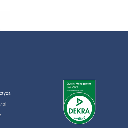
czyca
r.pl
»