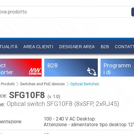
TUALITÀ
AREA CLIENTI
DESIGNER AREA
B2B
CONTAT
ect
B2B
Programm
orter
i di
configurazi
Prodotti
Switches and PoE devices
Optical Switches
one
SFG10F8
ce:
(v. 1.0)
Optical switch SFG10F8 (8xSFP, 2xRJ45)
e:
100 - 240 V AC Desktop:
mentazione
Attenzione - alimentatore tipo desktop 12