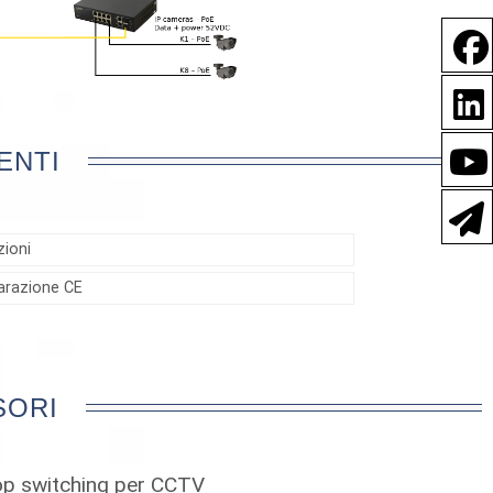
ENTI
zioni
iarazione CE
SORI
p switching per CCTV