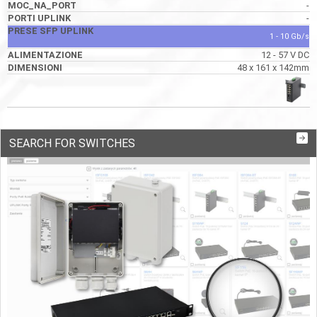
-
-
1 - 10 Gb/s
12 - 57 V DC
48 x 161 x 142mm
SEARCH FOR SWITCHES