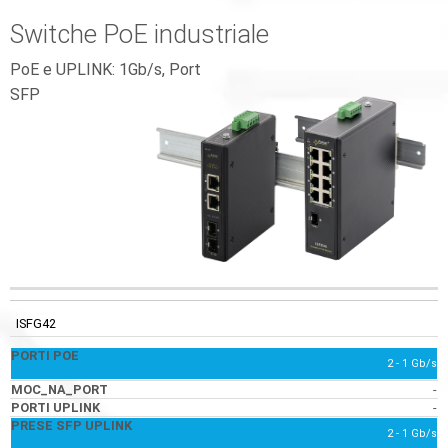
Switche PoE industriale
PoE e UPLINK: 1Gb/s, Port
SFP
CODICE
PORTI POE
MOC_NA_PORT
PORTI UPLINK
ISFG42
2 - 1 Gb/s
-
-
2 - 1 Gb/s