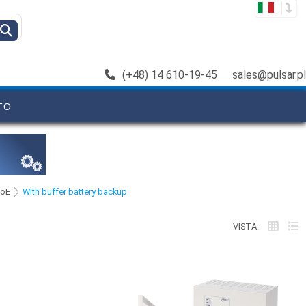
(+48) 14 610-19-45
sales@pulsar.pl
TO
PoE
With buffer battery backup
VISTA: