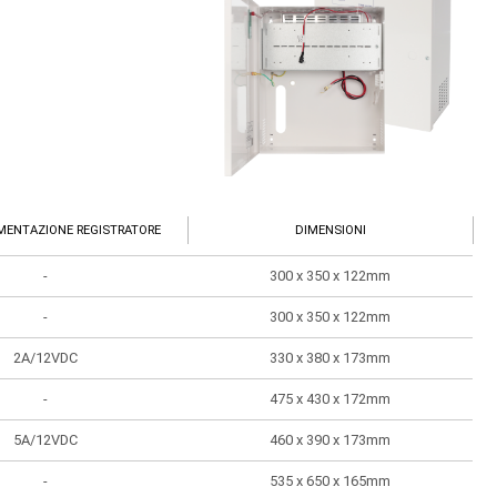
IMENTAZIONE REGISTRATORE
DIMENSIONI
-
300 x 350 x 122mm
-
300 x 350 x 122mm
2A/12VDC
330 x 380 x 173mm
-
475 x 430 x 172mm
5A/12VDC
460 x 390 x 173mm
-
535 x 650 x 165mm