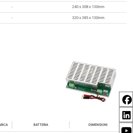
-
240 x 308 x 130mm
-
320 x 385 x 130mm
ARICA
BATTERIA
DIMENSIONI