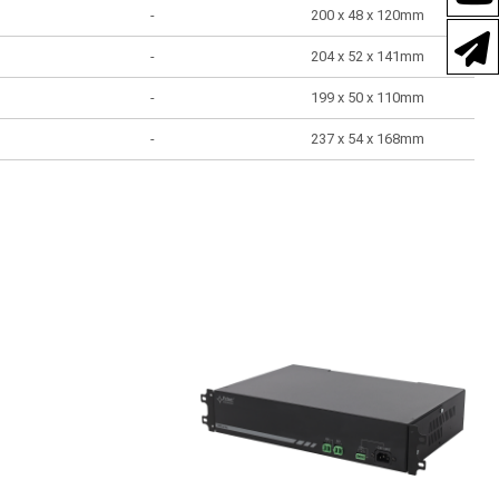
-
200 x 48 x 120mm
-
204 x 52 x 141mm
-
199 x 50 x 110mm
-
237 x 54 x 168mm