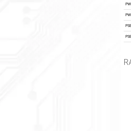
PW
PW
PS
PS
R