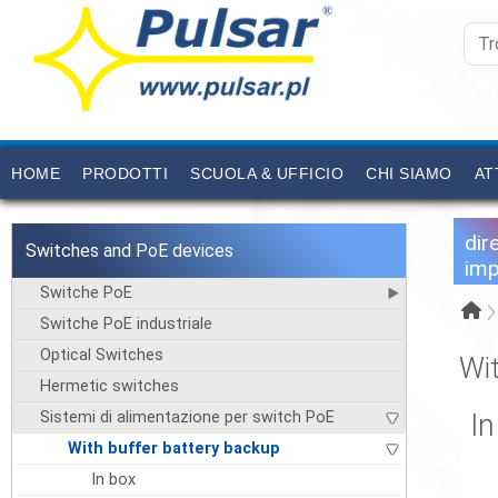
HOME
PRODOTTI
SCUOLA & UFFICIO
CHI SIAMO
AT
dir
Switches and PoE devices
imp
Switche PoE
Switche PoE industriale
Optical Switches
Wit
Hermetic switches
Sistemi di alimentazione per switch PoE
In
With buffer battery backup
In box