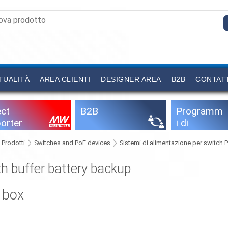
TUALITÀ
AREA CLIENTI
DESIGNER AREA
B2B
CONTAT
ect
B2B
Programm
orter
i di
configurazi
Prodotti
Switches and PoE devices
Sistemi di alimentazione per switch 
one
h buffer battery backup
 box