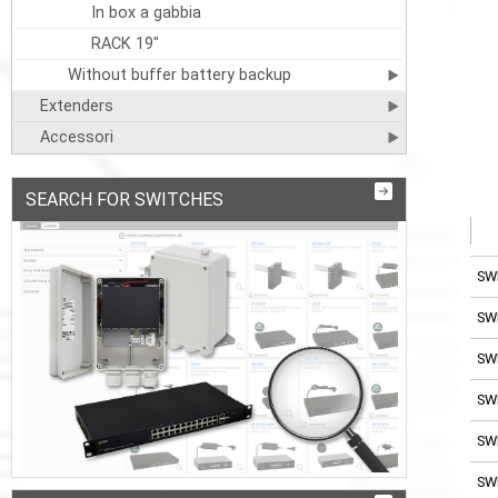
In box a gabbia
RACK 19"
Without buffer battery backup
Extenders
Accessori
SEARCH FOR SWITCHES
SW
SW
SW
SW
SW
SW