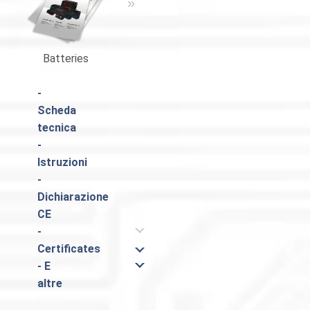
«
»
Batteries
Catalogo Pulsar
-
Scheda
tecnica
-
Istruzioni
-
Dichiarazione
CE
-
Certificates
- E
altre