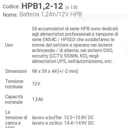
HPB1,2-12
Codice:
(v. 1.0)
Batteria 1,2Ah/12V HPB
Nome:
Gli accumulatori di serie HPB sono dedicati
agli alimentatori professionali a tampone di
serie EN54C / HPSG3 che soddisfanno le
Uso
norme del settore e operano nei sistemi
antincendio / di allarme, nei sistemi DSO,
security (CCTV, SSWiN, KD), negli
alimentatori UPS, nell’automatismo, etc.
Dimensioni
98 x 59 x 44 [+/-2 mm]
Tensione
12V
nominale
Capacità
1.2Ah
nominale
La
tensione di
lavoro a buffer: 13.5÷13.8V DC
carica a
lavoro a ciclico: 14.4÷14.9V DC