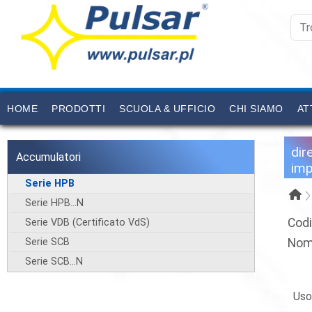
HOME
PRODOTTI
SCUOLA & UFFICIO
CHI SIAMO
AT
dir
Accumulatori
imp
Serie HPB
Serie HPB...N
Codi
Serie VDB (Certificato VdS)
Serie SCB
Nom
Serie SCB...N
Us