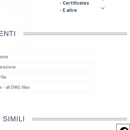
- Certificates
- E altre
ENTI
zioni
iarazione
file
r - all DWG files
SIMILI