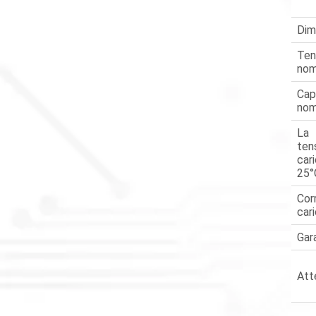
Dim
Ten
nom
Cap
nom
La
ten
car
25°
Cor
car
Gar
Att