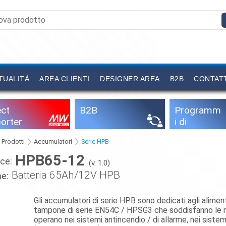
TUALITÀ
AREA CLIENTI
DESIGNER AREA
B2B
CONTAT
ect
B2B
Programm
orter
i di
configurazi
Prodotti
Accumulatori
Serie HPB
one
HPB65-12
ce:
(v. 1.0)
Batteria 65Ah/12V HPB
e:
Gli accumulatori di serie HPB sono dedicati agli aliment
tampone di serie EN54C / HPSG3 che soddisfanno le 
o
operano nei sistemi antincendio / di allarme, nei siste