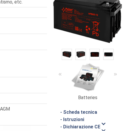
tismo, etc.
«
»
Batteries
Cata
a AGM
- Scheda tecnica
- Istruzioni
- Dichiarazione CE