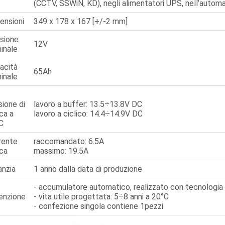
(CCTV, SSWiN, KD), negli alimentatori UPS, nell’automa
ensioni
349 x 178 x 167 [+/-2 mm]
sione
12V
inale
acità
65Ah
inale
sione di
lavoro a buffer: 13.5÷13.8V DC
ica a
lavoro a ciclico: 14.4÷14.9V DC
C
rente
raccomandato: 6.5A
ica
massimo: 19.5A
anzia
1 anno dalla data di produzione
- accumulatore automatico, realizzato con tecnologi
enzione
- vita utile progettata: 5÷8 anni a 20°C
- confezione singola contiene 1pezzi