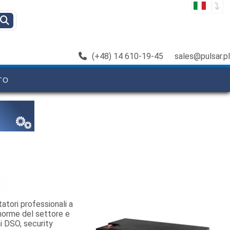
(+48) 14 610-19-45
sales@pulsar.pl
TO
atori professionali a
norme del settore e
mi DSO, security