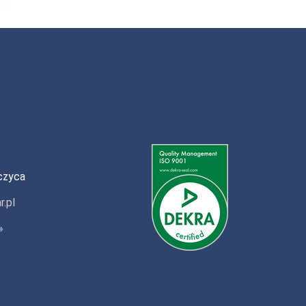
czyca
r.pl
»