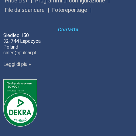
Price List
Programmi di configurazione
File da scaricare
Fotoreportage
Contatto
Siedlec 150
32-744 Lapczyca
Poland
sales@pulsar.pl
Leggi di piu »