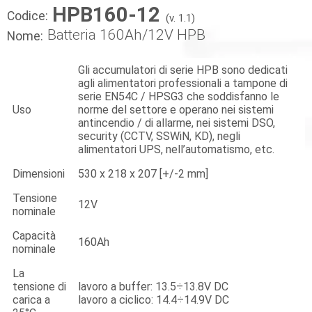
HPB160-12
Codice:
(v. 1.1)
Batteria 160Ah/12V HPB
Nome:
Gli accumulatori di serie HPB sono dedicati
agli alimentatori professionali a tampone di
serie EN54C / HPSG3 che soddisfanno le
Uso
norme del settore e operano nei sistemi
antincendio / di allarme, nei sistemi DSO,
security (CCTV, SSWiN, KD), negli
alimentatori UPS, nell’automatismo, etc.
Dimensioni
530 x 218 x 207 [+/-2 mm]
Tensione
12V
nominale
Capacità
160Ah
nominale
La
tensione di
lavoro a buffer: 13.5÷13.8V DC
carica a
lavoro a ciclico: 14.4÷14.9V DC