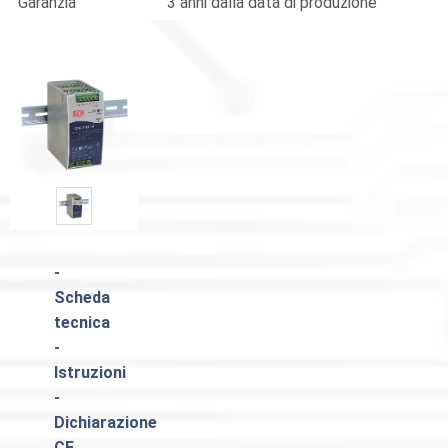
Garanzia
3 anni dalla data di produzione
-
Scheda
tecnica
-
Istruzioni
-
Dichiarazione
CE