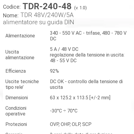
TDR-240-48
Codice:
(v. 1.0)
TDR 48V/240W/5A
Nome:
alimentatore su guida DIN
340 - 550 V AC - trifase, 480 - 780 V
Alimentazione
DC
5 A / 48 V DC
Uscita
regolazione della tensione in uscita:
alimentazione
48 - 55 V DC
Efficienza
92%
Uscite tecniche
DC OK - controllo della tensione di
tipo rele’
uscita
Dimensioni
63 x 125.2 x 113.5 [+/-2 mm]
Condizioni
-30°C ÷ 70°C
operative
Protezioni
OVP, OHP, OLP, SCP