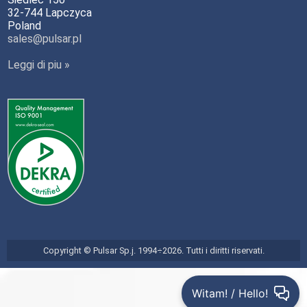
32-744 Lapczyca
Poland
sales@pulsar.pl
Leggi di piu »
Copyright © Pulsar Sp.j. 1994÷2026. Tutti i diritti riservati.
Witam! / Hello!