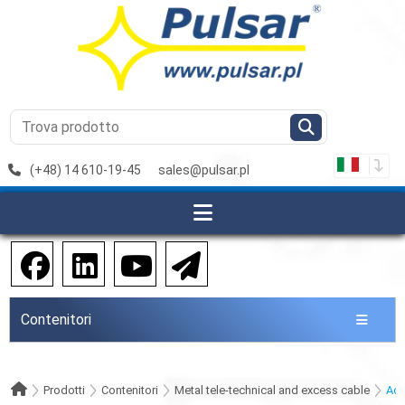
(+48) 14 610-19-45
sales@pulsar.pl
Contenitori
Prodotti
Contenitori
Metal tele-technical and excess cable
Acc