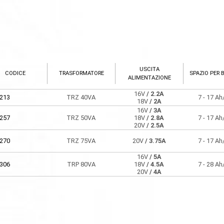
USCITA
CODICE
TRASFORMATORE
SPAZIO PER 
ALIMENTAZIONE
16V
/ 2.2A
213
TRZ 40VA
7 - 17 A
18V
/ 2A
16V
/ 3A
257
TRZ 50VA
18V
/ 2.8A
7 - 17 A
20V
/ 2.5A
270
TRZ 75VA
20V
/ 3.75A
7 - 17 A
16V
/ 5A
306
TRP 80VA
18V
/ 4.5A
7 - 28 A
20V
/ 4A