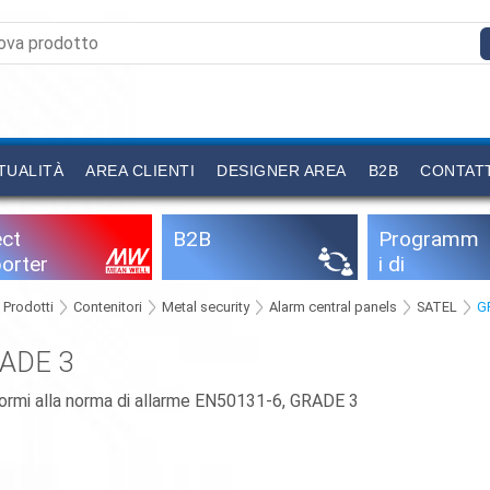
TUALITÀ
AREA CLIENTI
DESIGNER AREA
B2B
CONTAT
ect
B2B
Programm
orter
i di
configurazi
Prodotti
Contenitori
Metal security
Alarm central panels
SATEL
G
one
ADE 3
ormi alla norma di allarme EN50131-6, GRADE 3