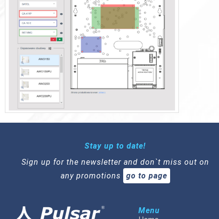
Stay up to date!
Sign up for the newsletter and don`t miss out on
any promotions
go to page
Menu