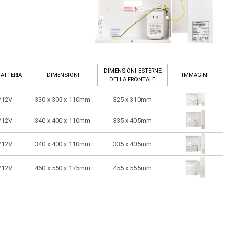
DIMENSIONI ESTERNE
BATTERIA
DIMENSIONI
IMMAGINI
DELLA FRONTALE
h/12V
330 x 305 x 110mm
325 x 310mm
h/12V
340 x 400 x 110mm
335 x 405mm
h/12V
340 x 400 x 110mm
335 x 405mm
h/12V
460 x 550 x 175mm
455 x 555mm