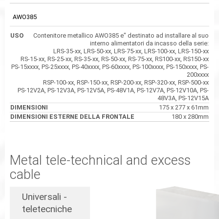
AWO385
Contenitore metallico AWO385 e" destinato ad installare al suo
interno alimentatori da incasso della serie:
LRS-35-xx, LRS-50-xx, LRS-75-xx, LRS-100-xx, LRS-150-xx
RS-15-xx, RS-25-xx, RS-35-xx, RS-50-xx, RS-75-xx, RS100-xx, RS150-xx
PS-15xxxx, PS-25xxxx, PS-40xxxx, PS-60xxxx, PS-100xxxx, PS-150xxxx, PS-
200xxxx
RSP-100-xx, RSP-150-xx, RSP-200-xx, RSP-320-xx, RSP-500-xx
PS-12V2A, PS-12V3A, PS-12V5A, PS-48V1A, PS-12V7A, PS-12V10A, PS-
48V3A, PS-12V15A
175 x 277 x 61mm
180 x 280mm
Metal tele-technical and excess
cable
Universali -
teletecniche