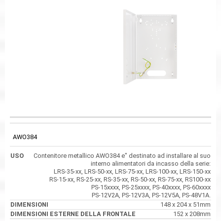
DIMENSIONI
CODICE
USO
DIMENSIONI
ESTERNE DELLA
FRONTALE
AWO384
Contenitore metallico AWO384 e" destinato ad installare al suo
interno alimentatori da incasso della serie:
LRS-35-xx, LRS-50-xx, LRS-75-xx, LRS-100-xx, LRS-150-xx
RS-15-xx, RS-25-xx, RS-35-xx, RS-50-xx, RS-75-xx, RS100-xx
PS-15xxxx, PS-25xxxx, PS-40xxxx, PS-60xxxx
PS-12V2A, PS-12V3A, PS-12V5A, PS-48V1A.
148 x 204 x 51mm
152 x 208mm