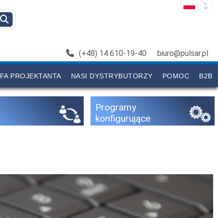
(+48) 14 610-19-40
biuro@pulsar.pl
FA PROJEKTANTA
NASI DYSTRYBUTORZY
POMOC
B2B
Programy
konfigurujące