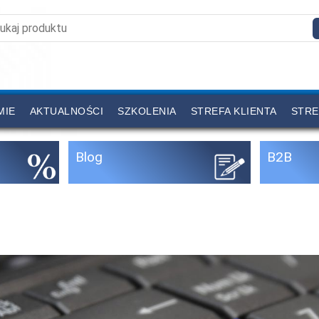
MIE
AKTUALNOŚCI
SZKOLENIA
STREFA KLIENTA
STRE
Blog
B2B