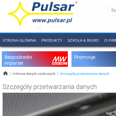
STRONA GŁÓWNA
PRODUKTY
SZKOŁA & BIURO
O FIR
CENNIK
KONTAKT
Bezpośredni
Promocje
importer
Ochrona danych osobowych
Szczegóły przetwarzania danych
Szczegóły przetwarzania danych