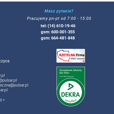
Masz pytanie?
Pracujemy pn-pt od 7:00 - 15:00
tel: (14) 610-19-46
gsm: 600-001-355
gsm: 664-481-848
czyca
.pl
pulsar.pl
iczna@pulsar.pl
ar.pl
j »