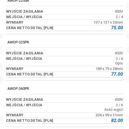
AWOP-225SR
450V
2 / 4
137 x 137 x 33mm
75.00
AWOP-325PR
450V
3 / 6
Opis
189 x 79 x 28mm
77.00
AWOP-360PR
450V
3 / 6
Ilość wyjść
204 x 99 x 31mm
82.00