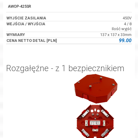
AWOP-425SR
450V
4 / 8
Ilość wyjść
137 x 137 x 33mm
99.00
Rozgałęźne - z 1 bezpiecznikiem