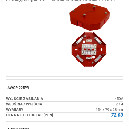
WYJŚCIE
WEJŚCIA /
KOD
WYMIARY
ZASILANIA
WYJŚCIA
AWOP-225PR
450V
2 / 4
154 x 79 x 28mm
72.00