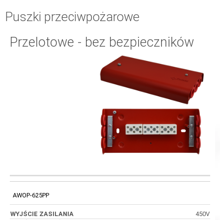
Puszki przeciwpożarowe
Przelotowe - bez bezpieczników
WYJŚCIE
WEJŚCIA /
KOD
WYMIARY
ZASILANIA
WYJŚCIA
AWOP-625PP
450V