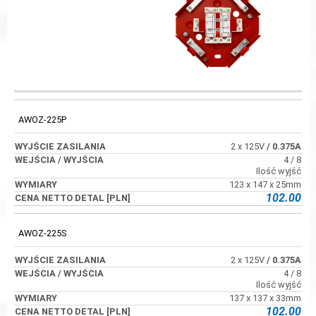
WYJŚCIE
WEJŚCIA /
KOD
WYMIARY
ZASILANIA
WYJŚCIA
AWOZ-225P
2 x 125V
/ 0.375A
4 / 8
Ilość wyjść
123 x 147 x 25mm
102.00
AWOZ-225S
2 x 125V
/ 0.375A
4 / 8
Ilość wyjść
137 x 137 x 33mm
102.00