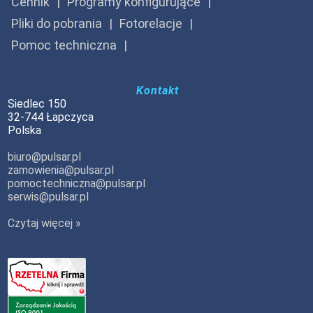
Cennik
Programy konfigurujące
Pliki do pobrania
Fotorelacje
Pomoc techniczna
Kontakt
Siedlec 150
32-744 Łapczyca
Polska
biuro@pulsar.pl
zamowienia@pulsar.pl
pomoctechniczna@pulsar.pl
serwis@pulsar.pl
Czytaj więcej »