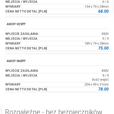
6 / 6
154 x 79 x 28mm
68.00
AWOP-925PP
450V
9 / 9
189 x 79 x 28mm
75.00
AWOP-960PP
450V
9 / 9
Ilość wejść
204 x 99 x 31mm
78.00
Rozgałęźne - bez bezpieczników