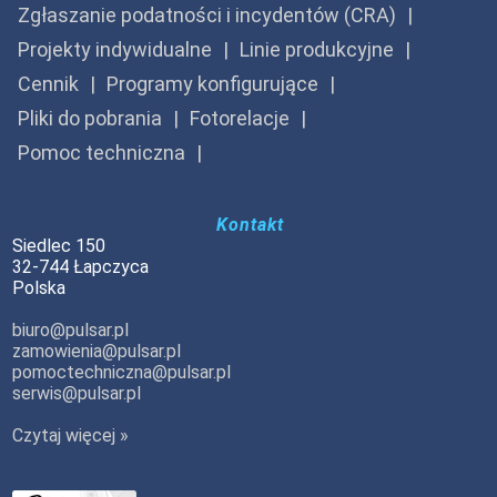
Zgłaszanie podatności i incydentów (CRA)
Projekty indywidualne
Linie produkcyjne
Cennik
Programy konfigurujące
Pliki do pobrania
Fotorelacje
Pomoc techniczna
Kontakt
Siedlec 150
32-744 Łapczyca
Polska
biuro@pulsar.pl
zamowienia@pulsar.pl
pomoctechniczna@pulsar.pl
serwis@pulsar.pl
Czytaj więcej »