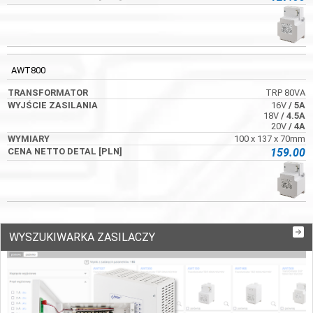
AWT800
TRP 80VA
16V
/ 5A
18V
/ 4.5A
20V
/ 4A
100 x 137 x 70mm
159.00
WYSZUKIWARKA ZASILACZY