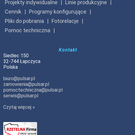
Projekty indywidualne
Linie produkcyjne
Cennik
Programy konfigurujące
Pliki do pobrania
Fotorelacje
Pomoc techniczna
Kontakt
Siedlec 150
32-744 Łapczyca
Polska
biuro@pulsar.pl
zamowienia@pulsar.pl
pomoctechniczna@pulsar.pl
serwis@pulsar.pl
Czytaj więcej »