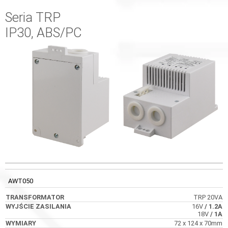
Seria TRP
IP30, ABS/PC
WYJŚCIE
KOD
TRANSFORMATOR
WYMIARY
ZASILANIA
AWT050
TRP 20VA
16V
/ 1.2A
18V
/ 1A
72 x 124 x 70mm