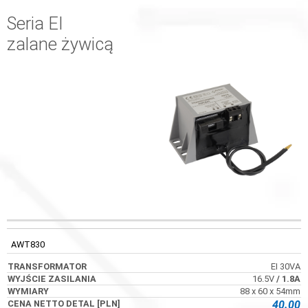
Seria EI
zalane żywicą
WYJŚCIE
KOD
TRANSFORMATOR
WYMIARY
ZASILANIA
AWT830
EI 30VA
16.5V
/ 1.8A
88 x 60 x 54mm
40.00