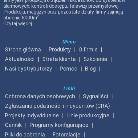
firmy jest produkcja urządzeń i akcesoriów do systemów
alarmowych, kontroli dostępu, telewizji przemysłowej.
Produkcja, magazyn oraz pozostałe działy firmy zajmują
2
obecnie 8000m
Czytaj więcej
Menu
Strona główna
Produkty
O firmie
Aktualności
Strefa klienta
Szkolenia
Nasi dystrybutorzy
Pomoc
Blog
Linki
Ochrona danych osobowych
Sygnaliści
Zgłaszanie podatności i incydentów (CRA)
Projekty indywidualne
Linie produkcyjne
Cennik
Programy konfigurujące
Pliki do pobrania
Fotorelacje