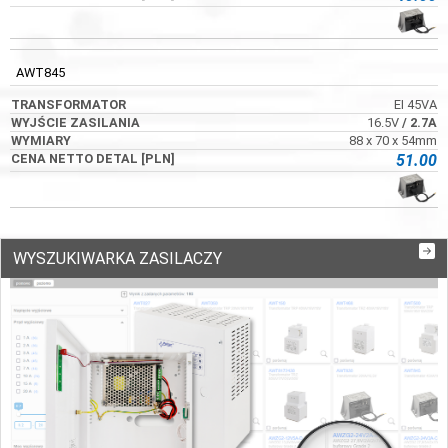
AWT845
EI 45VA
16.5V
/ 2.7A
88 x 70 x 54mm
51.00
WYSZUKIWARKA ZASILACZY