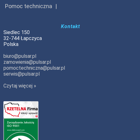
Pomoc techniczna
Kontakt
Siedlec 150
32-744 Łapczyca
Polska
biuro@pulsar.pl
zamowienia@pulsar.pl
pomoctechniczna@pulsar.pl
serwis@pulsar.pl
Czytaj więcej »