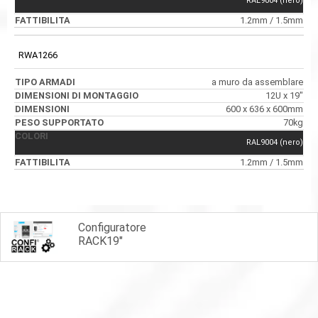
RAL9004 (nero)
1.2mm / 1.5mm
RWA1266
a muro da assemblare
12U x 19"
600 x 636 x 600mm
70kg
RAL9004 (nero)
1.2mm / 1.5mm
Configuratore
RACK19"