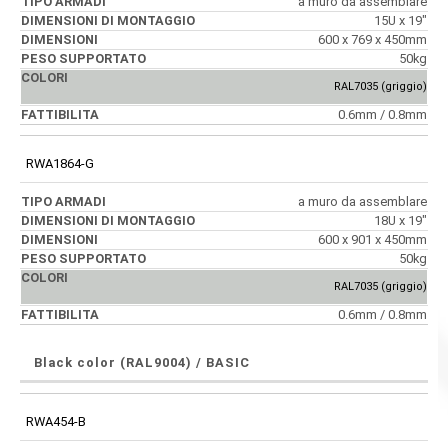
a muro da assemblare
15U x 19"
600 x 769 x 450mm
50kg
RAL7035 (griggio)
0.6mm / 0.8mm
RWA1864-G
a muro da assemblare
18U x 19"
600 x 901 x 450mm
50kg
RAL7035 (griggio)
0.6mm / 0.8mm
Black color (RAL9004) / BASIC
RWA454-B