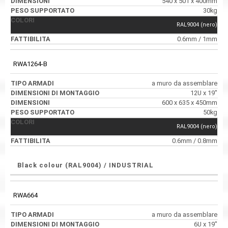
540 x 501 x 400mm
30kg
RAL9004 (nero)
0.6mm / 1mm
RWA1264-B
a muro da assemblare
12U x 19"
600 x 635 x 450mm
50kg
RAL9004 (nero)
0.6mm / 0.8mm
Black colour (RAL9004) / INDUSTRIAL
RWA664
a muro da assemblare
6U x 19"