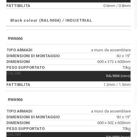
0.6mm / 0.8mm
Black colour (RAL9004) / INDUSTRIAL
RWA666
a muro da assemblare
6U x 19"
600 x 372 x 600mm
70kg
RAL9004 (nero)
1.2mm / 1.5mm
RWA966
a muro da assemblare
9U x 19"
600 x 502 x 600mm
70kg