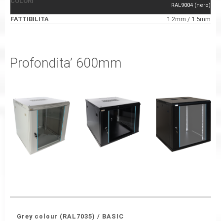
RAL9004 (nero)
1.2mm / 1.5mm
Profondita’ 600mm
DIMENSIONI DI
CODICE
TIPO ARMADI
DIMENSIONI
MONTAGGIO
Grey colour (RAL7035) / BASIC