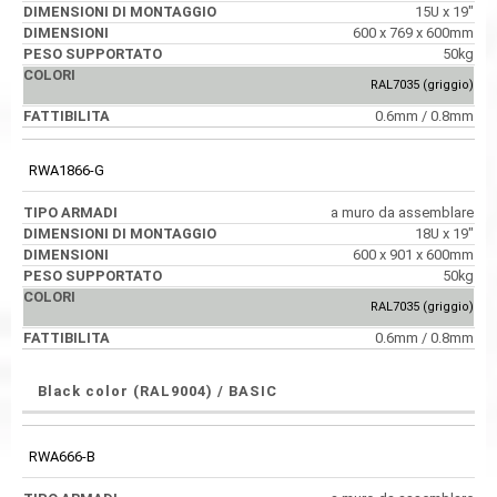
15U x 19"
600 x 769 x 600mm
50kg
RAL7035 (griggio)
0.6mm / 0.8mm
RWA1866-G
a muro da assemblare
18U x 19"
600 x 901 x 600mm
50kg
RAL7035 (griggio)
0.6mm / 0.8mm
Black color (RAL9004) / BASIC
RWA666-B