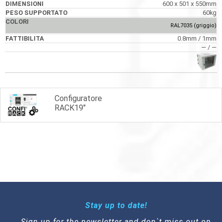
600 x 501 x 550mm
60kg
RAL7035 (griggio)
0.8mm / 1mm
― / ―
Configuratore
RACK19"
Stay up to date!
Sign up for the newsletter and don`t miss out on