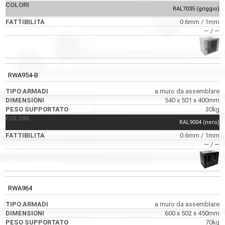
RAL7035 (griggio)
0.6mm / 1mm
― / ―
RWA954-B
a muro da assemblare
540 x 501 x 400mm
30kg
RAL9004 (nero)
0.6mm / 1mm
― / ―
RWA964
a muro da assemblare
600 x 502 x 450mm
70kg