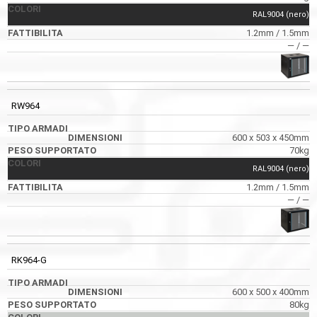
RAL9004 (nero)
1.2mm / 1.5mm
― / ―
RW964
600 x 503 x 450mm
70kg
RAL9004 (nero)
1.2mm / 1.5mm
― / ―
RK964-G
600 x 500 x 400mm
80kg