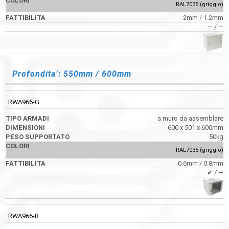
RAL7035 (griggio)
2mm / 1.2mm
― / ―
Profondita’: 550mm / 600mm
RWA966-G
a muro da assemblare
600 x 501 x 600mm
50kg
RAL7035 (griggio)
0.6mm / 0.8mm
✔ / ―
RWA966-B