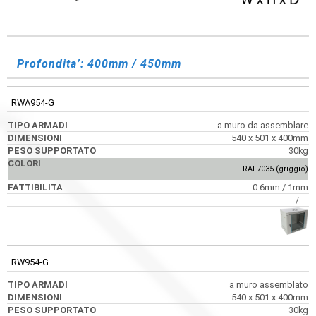
PESO
CODICE
TIPO ARMADI
DIMENSIONI
SUPPORTATO
Profondita’: 400mm / 450mm
RWA954-G
a muro da assemblare
540 x 501 x 400mm
30kg
RAL7035 (griggio)
0.6mm / 1mm
― / ―
RW954-G
a muro assemblato
540 x 501 x 400mm
30kg