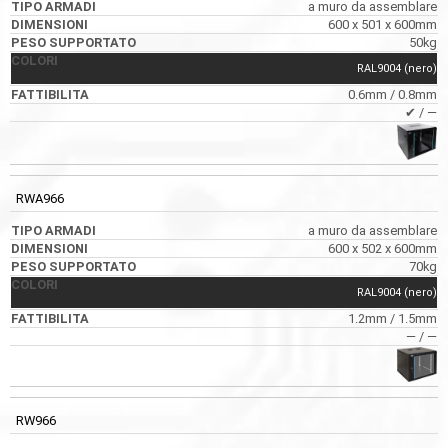
a muro da assemblare
600 x 501 x 600mm
50kg
RAL9004 (nero)
0.6mm / 0.8mm
✔ / ―
RWA966
a muro da assemblare
600 x 502 x 600mm
70kg
RAL9004 (nero)
1.2mm / 1.5mm
― / ―
RW966