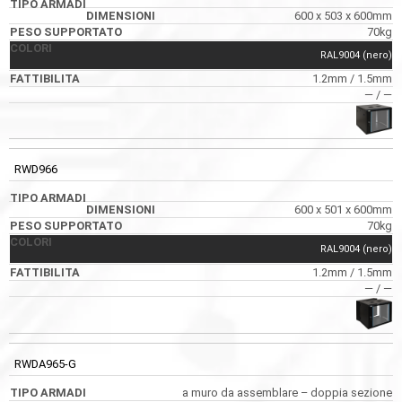
600 x 503 x 600mm
70kg
RAL9004 (nero)
1.2mm / 1.5mm
― / ―
RWD966
600 x 501 x 600mm
70kg
RAL9004 (nero)
1.2mm / 1.5mm
― / ―
RWDA965-G
a muro da assemblare – doppia sezione