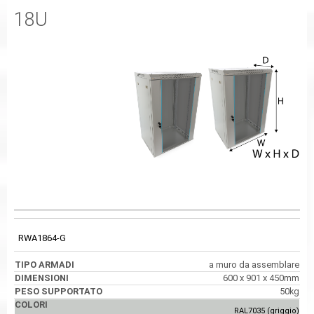
18U
PESO
CODICE
TIPO ARMADI
DIMENSIONI
SUPPORTATO
RWA1864-G
a muro da assemblare
600 x 901 x 450mm
50kg
RAL7035 (griggio)