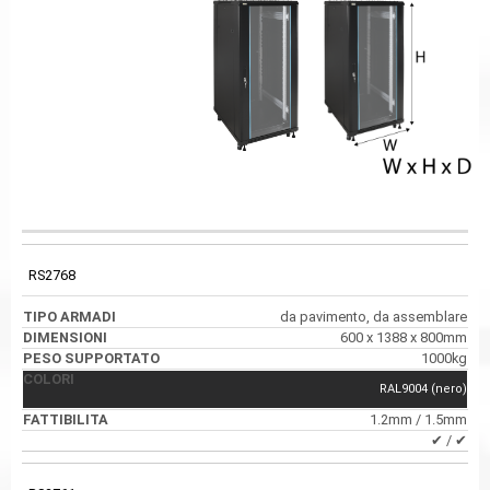
PESO
CODICE
TIPO ARMADI
DIMENSIONI
SUPPORTATO
RS2768
da pavimento, da assemblare
600 x 1388 x 800mm
1000kg
RAL9004 (nero)
1.2mm / 1.5mm
✔ / ✔