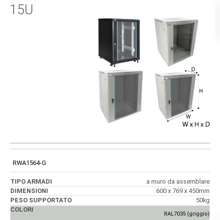
15U
PESO
CODICE
TIPO ARMADI
DIMENSIONI
SUPPORTATO
RWA1564-G
a muro da assemblare
600 x 769 x 450mm
50kg
RAL7035 (griggio)