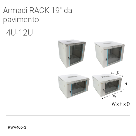
Armadi RACK 19" da
pavimento
4U-12U
PESO
CODICE
TIPO ARMADI
DIMENSIONI
SUPPORTATO
RWA466-G