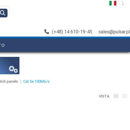
(+48) 14 610-19-45
sales@pulsar.pl
TO
atch panels
Cat 5e 100Mb/s
VISTA: