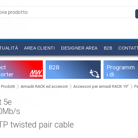
TUALITÀ
AREA CLIENTI
DESIGNER AREA
B2B
CONTAT
ect
B2B
Programm
orter
i di
configurazi
Prodotti
Armadii RACK ed accesorii
Accessori per armadi RACK 19"
P
one
t 5e
0Mb/s
P twisted pair cable