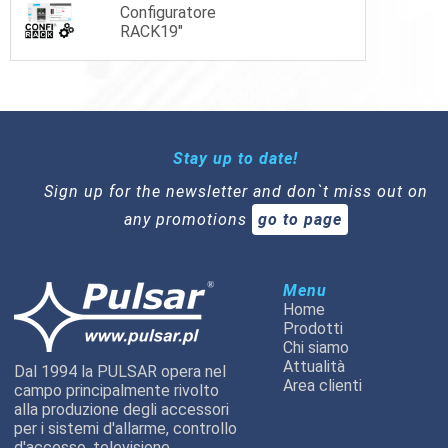
Configuratore
RACK19"
Stay up to date!
Sign up for the newsletter and don`t miss out on
any promotions
go to page
Menu
Home
Prodotti
Chi siamo
Attualità
Dal 1994 la PULSAR opera nel
Area clienti
campo principalmente rivolto
alla produzione degli accessori
per i sistemi d'allarme, controllo
d'accesso, televisione