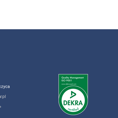
czyca
r.pl
»