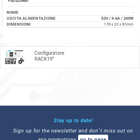
PSD520460
-
52V
/ 4.6A
/ 240W
178 x 33 x 81mm
Configuratore
RACK19"
Stay up to date!
Sign up for the newsletter and don`t miss out on
any promotions
go to page