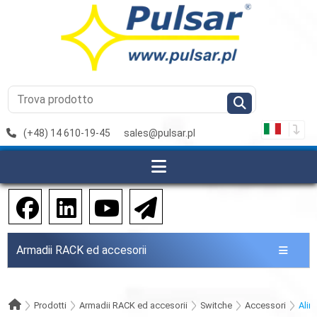
(+48) 14 610-19-45
sales@pulsar.pl
Armadii RACK ed accesorii
Prodotti
Armadii RACK ed accesorii
Switche
Accessori
Alim