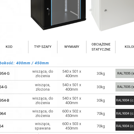
OBCIĄŻENIE
KOD
TYP SZAFY
WYMIARY
KOLO
STATYCZNE
bokość: 400mm / 450mm
wisząca, do
540 x 501 x
954-G
30kg
RAL7035 (s
złożenia
400mm
wisząca,
540 x 501 x
54-G
30kg
RAL7035 (s
złożona
400mm
wisząca, do
540 x 501 x
954-B
30kg
RAL9004 (c
złożenia
400mm
wisząca, do
600 x 502 x
964
70kg
RAL9004 (c
złożenia
450mm
wisząca,
600 x 503 x
64
70kg
RAL9004 (c
spawana
450mm