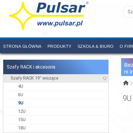
STRONA GŁÓWNA
PRODUKTY
SZKOŁA & BIURO
O FIR
CENNIK
KONTAKT
Be
Szafy RACK i akcesoria
ni 
Szafy RACK 19" wiszące
4U
6U
9U
9U
12U
15U
18U