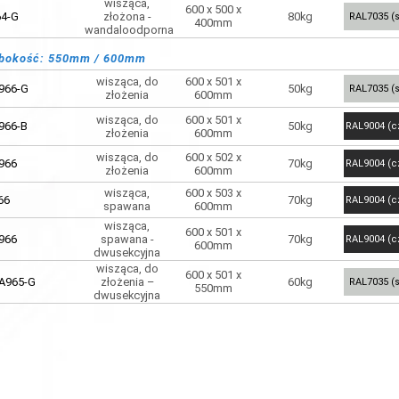
wisząca,
600 x 500 x
4-G
złożona -
80kg
RAL7035 (s
400mm
wandaloodporna
bokość: 550mm / 600mm
wisząca, do
600 x 501 x
966-G
50kg
RAL7035 (s
złożenia
600mm
wisząca, do
600 x 501 x
966-B
50kg
RAL9004 (c
złożenia
600mm
wisząca, do
600 x 502 x
966
70kg
RAL9004 (c
złożenia
600mm
wisząca,
600 x 503 x
66
70kg
RAL9004 (c
spawana
600mm
wisząca,
600 x 501 x
966
spawana -
70kg
RAL9004 (c
600mm
dwusekcyjna
wisząca, do
600 x 501 x
A965-G
złożenia –
60kg
RAL7035 (s
550mm
dwusekcyjna