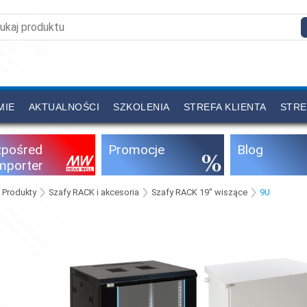
MIE
AKTUALNOŚCI
SZKOLENIA
STREFA KLIENTA
STRE
zpośred
Promocje
Blog
importer
Produkty
Szafy RACK i akcesoria
Szafy RACK 19" wiszące
9U