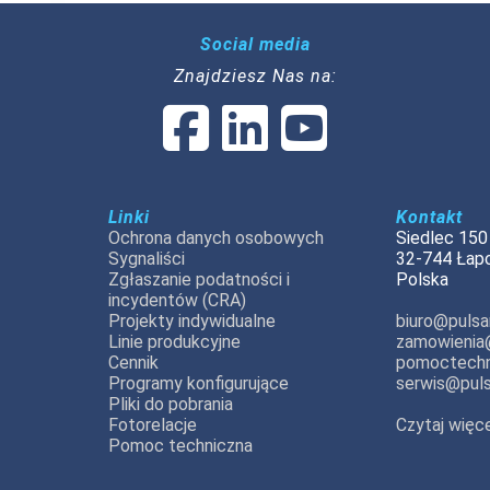
Social media
Znajdziesz Nas na:
Linki
Kontakt
Ochrona danych osobowych
Siedlec 150
Sygnaliści
32-744 Łap
Zgłaszanie podatności i
Polska
incydentów (CRA)
Projekty indywidualne
biuro@pulsar
Linie produkcyjne
zamowienia@
Cennik
pomoctechn
Programy konfigurujące
serwis@puls
Pliki do pobrania
Fotorelacje
Czytaj więce
Pomoc techniczna