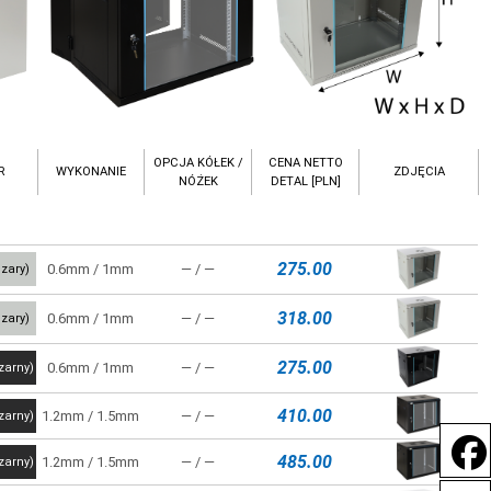
OPCJA KÓŁEK /
CENA NETTO
R
WYKONANIE
ZDJĘCIA
NÓŻEK
DETAL [PLN]
275.00
0.6mm / 1mm
― / ―
zary)
318.00
0.6mm / 1mm
― / ―
zary)
275.00
0.6mm / 1mm
― / ―
zarny)
410.00
1.2mm / 1.5mm
― / ―
zarny)
485.00
1.2mm / 1.5mm
― / ―
zarny)