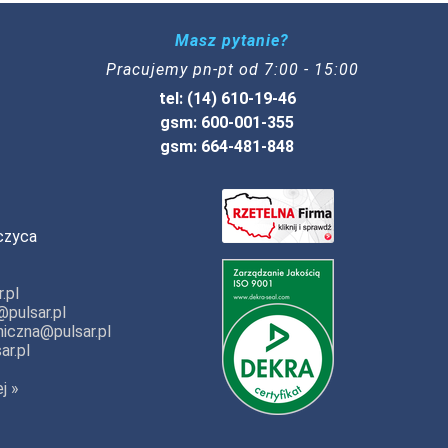
Masz pytanie?
Pracujemy pn-pt od 7:00 - 15:00
tel: (14) 610-19-46
gsm: 600-001-355
gsm: 664-481-848
czyca
.pl
pulsar.pl
iczna@pulsar.pl
ar.pl
j »