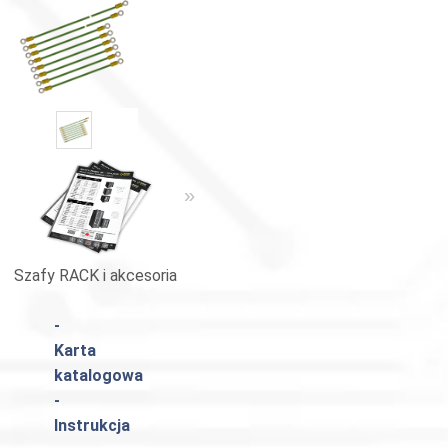
«
»
Szafy RACK i akcesoria
Szafy RACK i akcesoria
Katalog 
-
Karta
katalogowa
-
Instrukcja