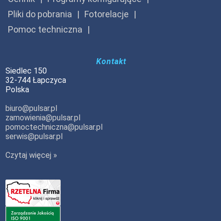
Pliki do pobrania
Fotorelacje
Pomoc techniczna
Kontakt
Siedlec 150
32-744 Łapczyca
Polska
biuro@pulsar.pl
zamowienia@pulsar.pl
pomoctechniczna@pulsar.pl
serwis@pulsar.pl
Czytaj więcej »