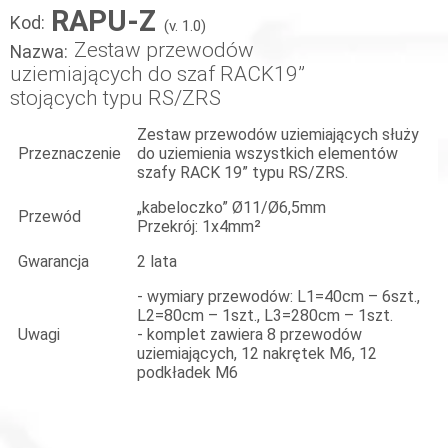
RAPU-Z
Kod:
(v. 1.0)
Zestaw przewodów
Nazwa:
uziemiających do szaf RACK19”
stojących typu RS/ZRS
Zestaw przewodów uziemiających służy
Przeznaczenie
do uziemienia wszystkich elementów
szafy RACK 19” typu RS/ZRS.
„kabeloczko” Ø11/Ø6,5mm
Przewód
Przekrój: 1x4mm²
Gwarancja
2 lata
- wymiary przewodów: L1=40cm – 6szt.,
L2=80cm – 1szt., L3=280cm – 1szt.
Uwagi
- komplet zawiera 8 przewodów
uziemiających, 12 nakrętek M6, 12
podkładek M6