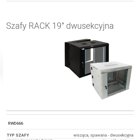
Szafy RACK 19" dwusekcyjna
WYMIARY
KOD
TYP SZAFY
WYMIARY
MONTAŻOWE
RWD666
wisząca, spawana - dwusekcyjna