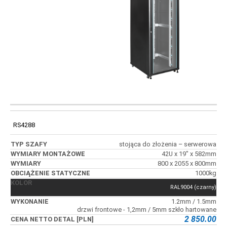
WYMIARY
KOD
TYP SZAFY
WYMIARY
MONTAŻOWE
RS4288
stojąca do złożenia – serwerowa
42U x 19" x 582mm
800 x 2055 x 800mm
1000kg
RAL9004 (czarny)
1.2mm / 1.5mm
drzwi frontowe - 1,2mm / 5mm szkło hartowane
2 850.00