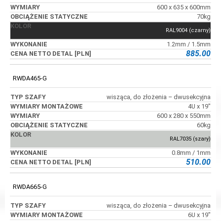
600 x 635 x 600mm
70kg
RAL9004 (czarny)
1.2mm / 1.5mm
885.00
RWDA465-G
wisząca, do złożenia – dwusekcyjna
4U x 19"
600 x 280 x 550mm
60kg
RAL7035 (szary)
0.8mm / 1mm
510.00
RWDA665-G
wisząca, do złożenia – dwusekcyjna
6U x 19"