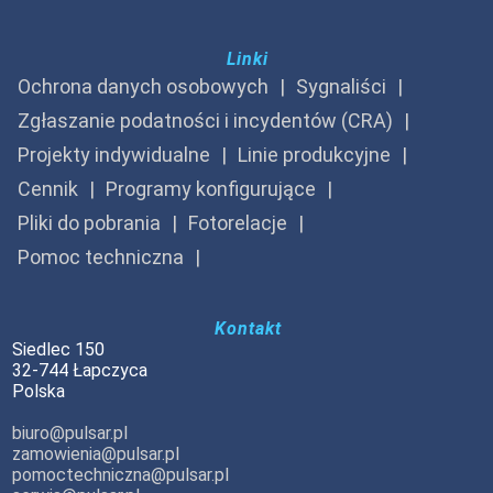
Linki
Ochrona danych osobowych
Sygnaliści
Zgłaszanie podatności i incydentów (CRA)
Projekty indywidualne
Linie produkcyjne
Cennik
Programy konfigurujące
Pliki do pobrania
Fotorelacje
Pomoc techniczna
Kontakt
Siedlec 150
32-744 Łapczyca
Polska
biuro@pulsar.pl
zamowienia@pulsar.pl
pomoctechniczna@pulsar.pl