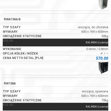
RWA1566-B
wisząca, do złożenia
600 x 769 x 600mm
50kg
RAL9004 (czarny)
0.6mm / 0.8mm
✔ / ―
570.00
RW1566
wisząca, spawana
600 x 769 x 600mm
70kg
RAL9004 (czarny)