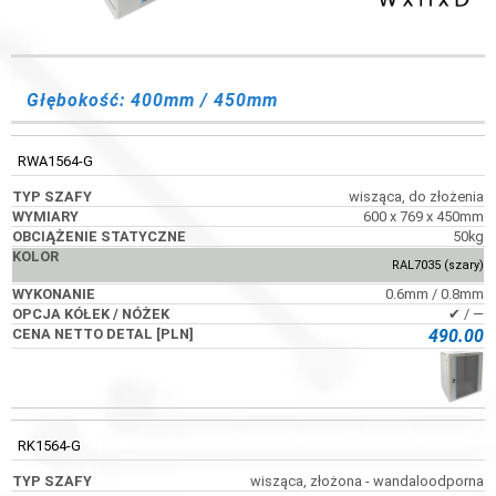
OBCIĄŻENIE
KOD
TYP SZAFY
WYMIARY
STATYCZNE
Głębokość: 400mm / 450mm
RWA1564-G
wisząca, do złożenia
600 x 769 x 450mm
50kg
RAL7035 (szary)
0.6mm / 0.8mm
✔ / ―
490.00
RK1564-G
wisząca, złożona - wandaloodporna