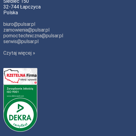
Siedlec 150
32-744 Łapczyca
Polska
biuro@pulsar.pl
zamowienia@pulsar.pl
pomoctechniczna@pulsar.pl
serwis@pulsar.pl
Czytaj więcej »