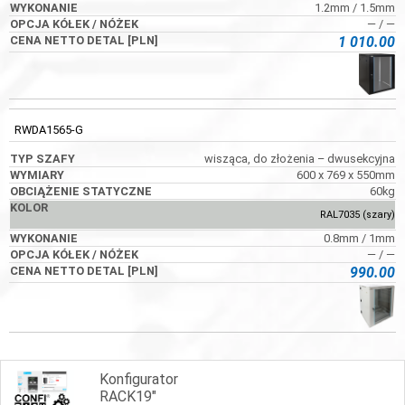
1.2mm / 1.5mm
― / ―
1 010.00
RWDA1565-G
wisząca, do złożenia – dwusekcyjna
600 x 769 x 550mm
60kg
RAL7035 (szary)
0.8mm / 1mm
― / ―
990.00
Konfigurator
RACK19"