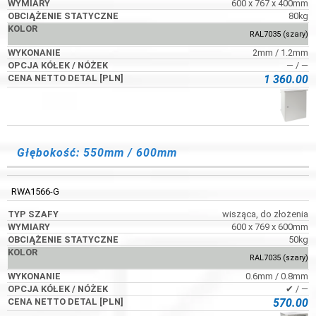
600 x 767 x 400mm
80kg
RAL7035 (szary)
2mm / 1.2mm
― / ―
1 360.00
Głębokość: 550mm / 600mm
RWA1566-G
wisząca, do złożenia
600 x 769 x 600mm
50kg
RAL7035 (szary)
0.6mm / 0.8mm
✔ / ―
570.00