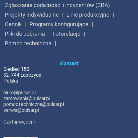
Zgłaszanie podatności i incydentów (CRA)
Projekty indywidualne
Linie produkcyjne
Cennik
Programy konfigurujące
Pliki do pobrania
Fotorelacje
Pomoc techniczna
Kontakt
Siedlec 150
32-744 Łapczyca
Polska
biuro@pulsar.pl
zamowienia@pulsar.pl
pomoctechniczna@pulsar.pl
serwis@pulsar.pl
Czytaj więcej »