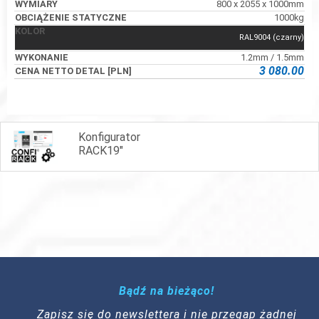
800 x 2055 x 1000mm
1000kg
RAL9004 (czarny)
1.2mm / 1.5mm
3 080.00
Konfigurator
RACK19"
Bądź na bieżąco!
Zapisz się do newslettera i nie przegap żadnej