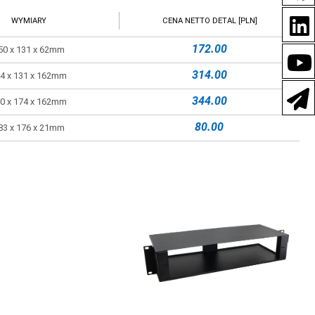
WYMIARY
CENA NETTO DETAL [PLN]
172.00
50 x 131 x 62mm
314.00
4 x 131 x 162mm
344.00
0 x 174 x 162mm
80.00
83 x 176 x 21mm