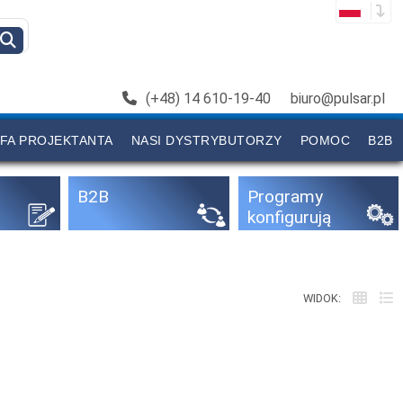
(+48) 14 610-19-40
biuro@pulsar.pl
FA PROJEKTANTA
NASI DYSTRYBUTORZY
POMOC
B2B
B2B
Programy
konfigurują
ce
WIDOK: