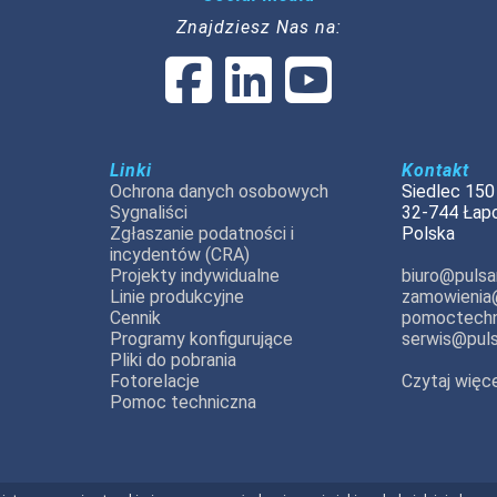
Znajdziesz Nas na:
Linki
Kontakt
Ochrona danych osobowych
Siedlec 150
Sygnaliści
32-744 Łap
Zgłaszanie podatności i
Polska
incydentów (CRA)
Projekty indywidualne
biuro@pulsar
Linie produkcyjne
zamowienia@
Cennik
pomoctechn
Programy konfigurujące
serwis@puls
Pliki do pobrania
Fotorelacje
Czytaj więce
Pomoc techniczna