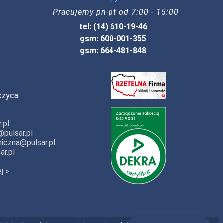
Pracujemy pn-pt od 7:00 - 15:00
tel: (14) 610-19-46
gsm: 600-001-355
gsm: 664-481-848
czyca
.pl
pulsar.pl
iczna@pulsar.pl
ar.pl
j »