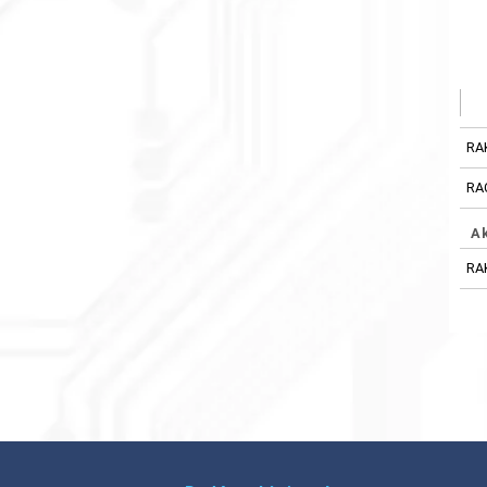
RA
RA
A
RA