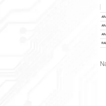
AR
AR
AR
RA
N