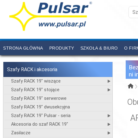
STRONA GŁÓWNA
PRODUKTY
SZKOŁA & BIURO
O FIR
CENNIK
KONTAKT
Be
Szafy RACK i akcesoria
ni 
Szafy RACK 19" wiszące
Szafy RACK 19" stojące
Szafy RACK 19" serwerowe
Ob
Szafy RACK 19" dwusekcyjna
Szafy RACK 19" Pulsar - seria
A
Akcesoria do szaf RACK 19"
Zasilacze