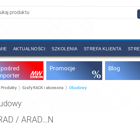
MIE
AKTUALNOŚCI
SZKOLENIA
STREFA KLIENTA
STRE
zpośred
Promocje
Blog
importer
Produkty
Szafy RACK i akcesoria
Obudowy
udowy
RAD / ARAD...N