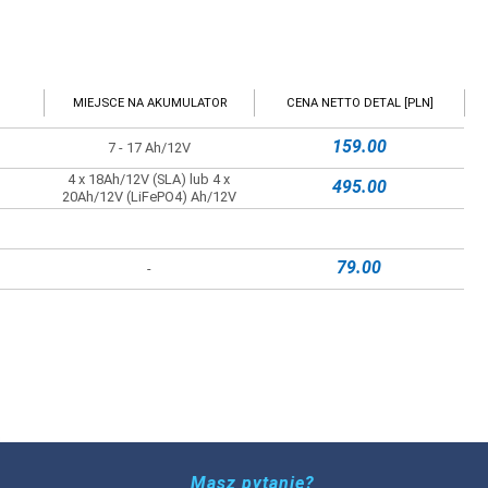
MIEJSCE NA AKUMULATOR
CENA NETTO DETAL [PLN]
159.00
7 - 17 Ah/12V
4 x 18Ah/12V (SLA) lub 4 x
495.00
20Ah/12V (LiFePO4) Ah/12V
79.00
-
Masz pytanie?