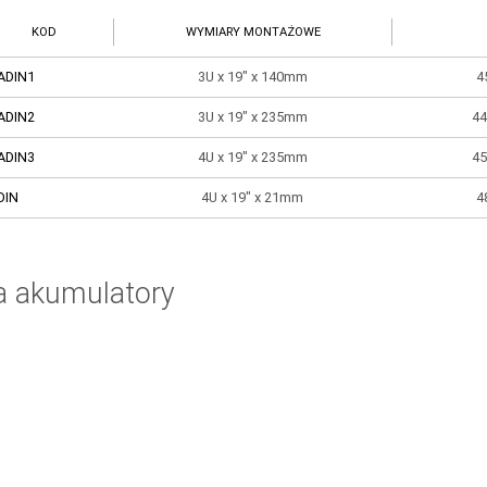
KOD
WYMIARY MONTAŻOWE
ADIN1
3U x 19" x 140mm
4
ADIN2
3U x 19" x 235mm
44
ADIN3
4U x 19" x 235mm
45
DIN
4U x 19" x 21mm
4
a akumulatory