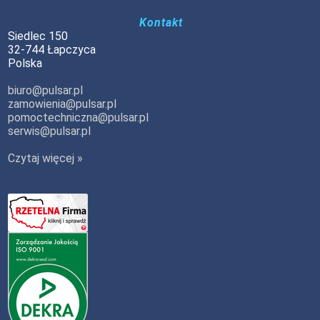
Kontakt
Siedlec 150
32-744 Łapczyca
Polska
biuro@pulsar.pl
zamowienia@pulsar.pl
pomoctechniczna@pulsar.pl
serwis@pulsar.pl
Czytaj więcej »