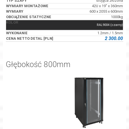
stojąca złożona
42U x 19" x 360mm
600 x 2055 x 600mm
1000kg
RAL9004 (czarny)
1.2mm / 1.5mm
2 300.00
Głębokość 800mm