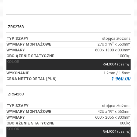
WYMIARY
KOD
TYP SZAFY
WYMIARY
MONTAŻOWE
ZRS2768
stojąca złożona
27U x 19" x 560mm
600 x 1388 x 800mm
1000kg
RAL9004 (czarny)
1.2mm / 1.5mm
1 960.00
ZRS4268
stojąca złożona
42U x 19" x 560mm
600 x 2055 x 800mm
1000kg
RAL9004 (czarny)