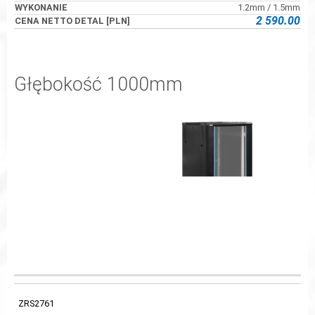
1.2mm / 1.5mm
2 590.00
Głębokość 1000mm
WYMIARY
KOD
TYP SZAFY
WYMIARY
MONTAŻOWE
ZRS2761