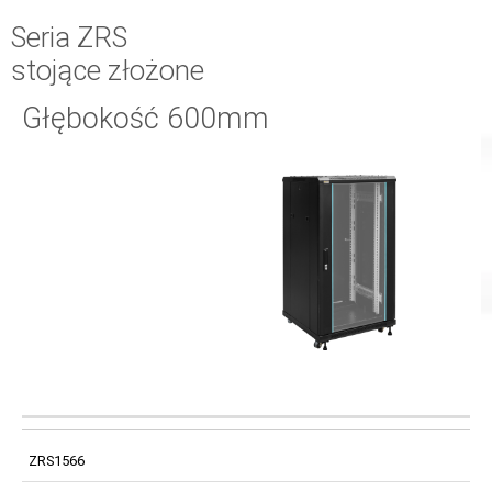
Seria ZRS
stojące złożone
Głębokość 600mm
WYMIARY
KOD
TYP SZAFY
WYMIARY
MONTAŻOWE
ZRS1566