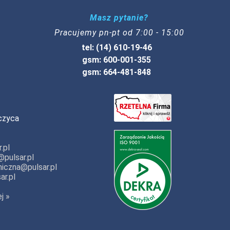
Masz pytanie?
Pracujemy pn-pt od 7:00 - 15:00
tel: (14) 610-19-46
gsm: 600-001-355
gsm: 664-481-848
czyca
.pl
pulsar.pl
iczna@pulsar.pl
ar.pl
j »