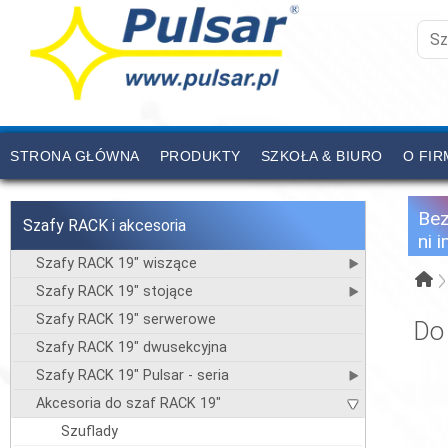
STRONA GŁÓWNA
PRODUKTY
SZKOŁA & BIURO
O FIR
CENNIK
KONTAKT
Be
Szafy RACK i akcesoria
ni 
Szafy RACK 19" wiszące
Szafy RACK 19" stojące
Szafy RACK 19" serwerowe
Do
Szafy RACK 19" dwusekcyjna
Szafy RACK 19" Pulsar - seria
Akcesoria do szaf RACK 19"
Szuflady