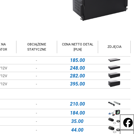
 NA
OBCIĄŻENIE
CENA NETTO DETAL
ZDJĘCIA
ATOR
STATYCZNE
[PLN]
185.00
-
248.00
h/12V
-
282.00
h/12V
-
395.00
h/12V
-
210.00
-
184.00
-
35.00
-
44.00
-