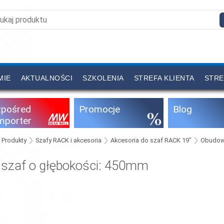
MIE
AKTUALNOŚCI
SZKOLENIA
STREFA KLIENTA
STRE
zpośred
Promocje
Blog
importer
Produkty
Szafy RACK i akcesoria
Akcesoria do szaf RACK 19"
Obudow
 szaf o głębokości: 450mm