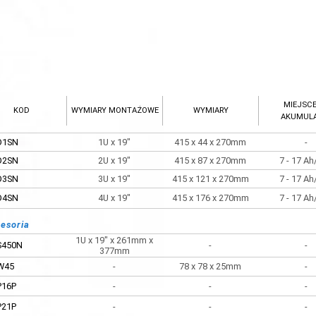
MIEJSCE
KOD
WYMIARY MONTAŻOWE
WYMIARY
AKUMUL
D1SN
1U x 19"
415 x 44 x 270mm
-
D2SN
2U x 19"
415 x 87 x 270mm
7 - 17 A
D3SN
3U x 19"
415 x 121 x 270mm
7 - 17 A
D4SN
4U x 19"
415 x 176 x 270mm
7 - 17 A
esoria
1U x 19" x 261mm x
S450N
-
-
377mm
W45
-
78 x 78 x 25mm
-
P16P
-
-
-
P21P
-
-
-