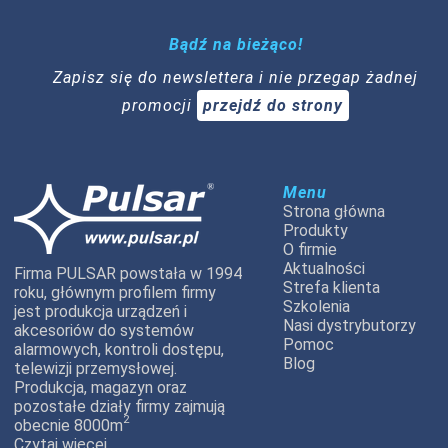
Bądź na bieżąco!
Zapisz się do newslettera i nie przegap żadnej
promocji
przejdź do strony
Menu
Strona główna
Produkty
O firmie
Aktualności
Firma PULSAR powstała w 1994
Strefa klienta
roku, głównym profilem firmy
Szkolenia
jest produkcja urządzeń i
Nasi dystrybutorzy
akcesoriów do systemów
Pomoc
alarmowych, kontroli dostępu,
Blog
telewizji przemysłowej.
Produkcja, magazyn oraz
pozostałe działy firmy zajmują
2
obecnie 8000m
Czytaj więcej