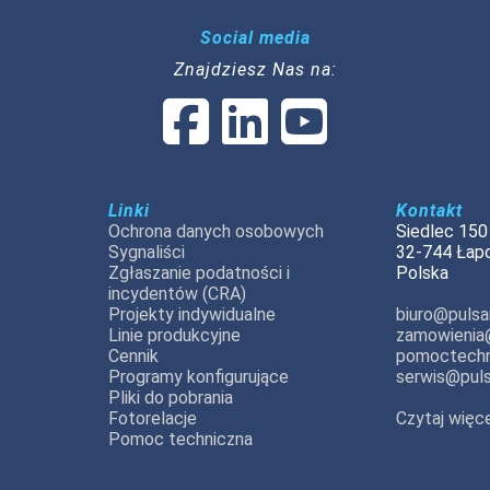
Social media
Znajdziesz Nas na:
Linki
Kontakt
Ochrona danych osobowych
Siedlec 150
Sygnaliści
32-744 Łap
Zgłaszanie podatności i
Polska
incydentów (CRA)
Projekty indywidualne
biuro@pulsar
Linie produkcyjne
zamowienia@
Cennik
pomoctechn
Programy konfigurujące
serwis@puls
Pliki do pobrania
Fotorelacje
Czytaj więce
Pomoc techniczna