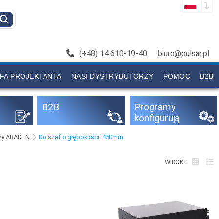
(+48) 14 610-19-40
biuro@pulsar.pl
FA PROJEKTANTA
NASI DYSTRYBUTORZY
POMOC
B2B
B2B
Programy
konfigurują
ce
y ARAD...N
Do szaf o głębokości: 450mm
WIDOK: