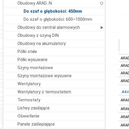
Obudowy ARAD...N
Do szaf o głębokości: 450mm
Do szaf o głębokości: 600÷1000mm
Obudowy do central alarmowych
Obudowy z szyną DIN
Obudowy na akumulatory
Półki stałe
ARA
Półki wysuwane
ARA
Szyny montażowe
ARA
Szyny montażowe wysuwne
ARA
Wentylatory
Wentylatory z termostatem
Akc
Termostaty
ARA
Listwy zasilające
ARA
Oświetlenie
ARA
Panele zaślepiające
ARA