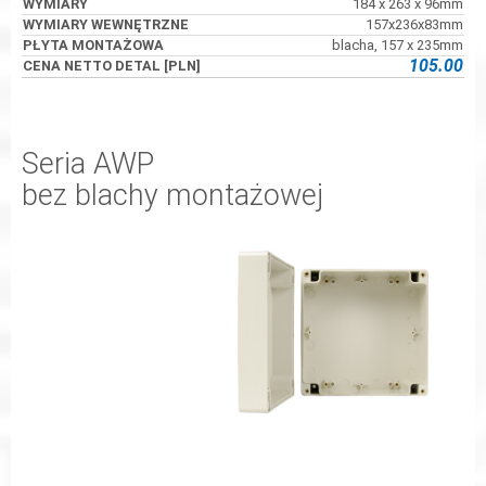
184 x 263 x 96mm
157x236x83mm
blacha, 157 x 235mm
105.00
Seria AWP
bez blachy montażowej