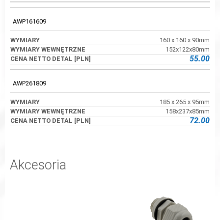
WYMIARY
CENA NETTO
KOD
WYMIARY
WEWNĘTRZNE
DETAL [PLN]
AWP161609
160 x 160 x 90mm
152x122x80mm
55.00
AWP261809
185 x 265 x 95mm
158x237x85mm
72.00
Akcesoria