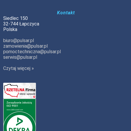
Kontakt
Siedlec 150
32-744 Łapczyca
Polska
biuro@pulsar.pl
zamowienia@pulsar.pl
pomoctechniczna@pulsar.pl
serwis@pulsar.pl
Czytaj więcej »