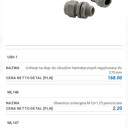
CENA NETTO
KOD
NAZWA
DETAL [PLN]
USH-1
Uchwyt na słup do obudów hermetycznych regulowany do
270 mm
168.00
ML146
Dławnica izolacyjna M12×1.25 jasnoszara
2.20
ML147