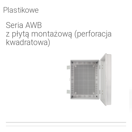
Plastikowe
Seria AWB
z płytą montażową (perforacja
kwadratowa)
PŁYTA
KOD
WYMIARY
ZAMYKANIE
MONTAŻOWA