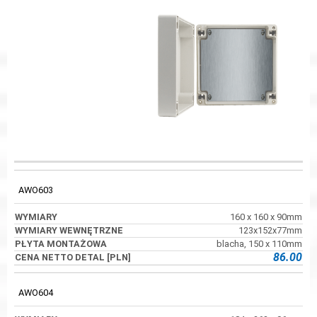
WYMIARY
PŁYTA
KOD
WYMIARY
WEWNĘTRZNE
MONTAŻOWA
AWO603
160 x 160 x 90mm
123x152x77mm
blacha, 150 x 110mm
86.00
AWO604