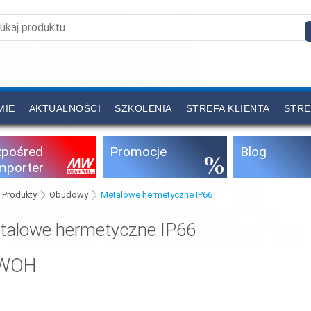
MIE
AKTUALNOŚCI
SZKOLENIA
STREFA KLIENTA
STRE
zpośred
Promocje
Blog
importer
Produkty
Obudowy
Metalowe hermetyczne IP66
talowe hermetyczne IP66
WOH