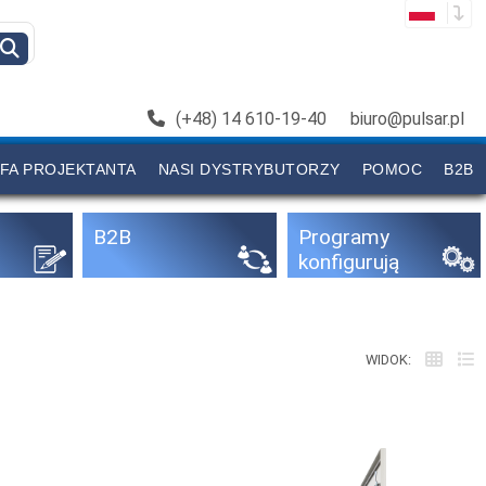
(+48) 14 610-19-40
biuro@pulsar.pl
FA PROJEKTANTA
NASI DYSTRYBUTORZY
POMOC
B2B
B2B
Programy
konfigurują
ce
WIDOK: