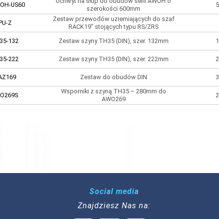
Uchwyt na słup do obudów serii AWOH o
OH-US60
5
szerokości 600mm
Zestaw przewodów uziemiających do szaf
PU-Z
RACK19” stojących typu RS/ZRS
35-132
Zestaw szyny TH35 (DIN), szer. 132mm
1
35-222
Zestaw szyny TH35 (DIN), szer. 222mm
2
AZ169
Zestaw do obudów DIN
3
Wsporniki z szyną TH35 – 280mm do
O269S
2
AWO269
Social media
Znajdziesz Nas na: