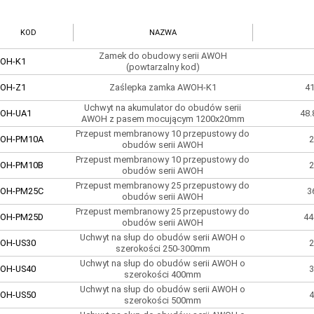
KOD
NAZWA
Zamek do obudowy serii AWOH
OH-K1
(powtarzalny kod)
OH-Z1
Zaślepka zamka AWOH-K1
41
Uchwyt na akumulator do obudów serii
OH-UA1
48.
AWOH z pasem mocującym 1200x20mm
Przepust membranowy 10 przepustowy do
OH-PM10A
2
obudów serii AWOH
Przepust membranowy 10 przepustowy do
OH-PM10B
2
obudów serii AWOH
Przepust membranowy 25 przepustowy do
OH-PM25C
3
obudów serii AWOH
Przepust membranowy 25 przepustowy do
OH-PM25D
44
obudów serii AWOH
Uchwyt na słup do obudów serii AWOH o
OH-US30
2
szerokości 250-300mm
Uchwyt na słup do obudów serii AWOH o
OH-US40
3
szerokości 400mm
Uchwyt na słup do obudów serii AWOH o
OH-US50
4
szerokości 500mm