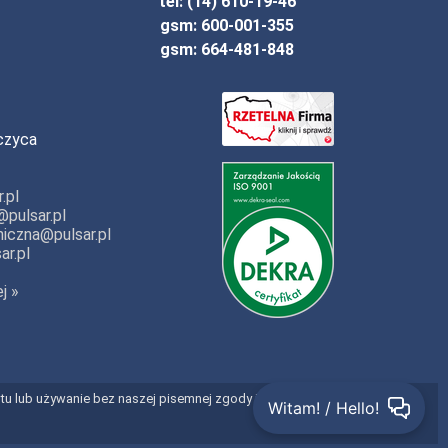
tel: (14) 610-19-46
gsm: 600-001-355
gsm: 664-481-848
czyca
.pl
pulsar.pl
iczna@pulsar.pl
ar.pl
j »
entu lub używanie bez naszej pisemnej zgody jest prawnie zabronione.
Witam! / Hello!