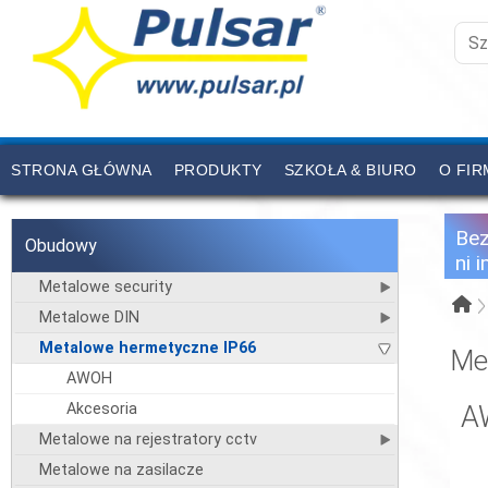
STRONA GŁÓWNA
PRODUKTY
SZKOŁA & BIURO
O FIR
CENNIK
KONTAKT
Be
Obudowy
ni 
Metalowe security
Metalowe DIN
Metalowe hermetyczne IP66
Me
AWOH
Akcesoria
A
Metalowe na rejestratory cctv
Metalowe na zasilacze