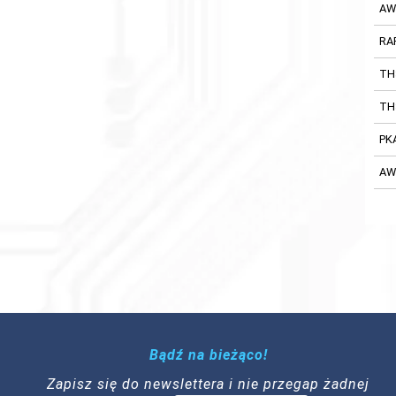
AW
RA
TH
TH
PK
AW
Bądź na bieżąco!
Zapisz się do newslettera i nie przegap żadnej