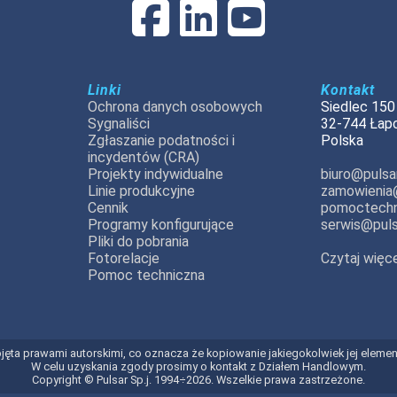
Linki
Kontakt
Ochrona danych osobowych
Siedlec 150
Sygnaliści
32-744 Łap
Zgłaszanie podatności i
Polska
incydentów (CRA)
Projekty indywidualne
biuro@pulsar
Linie produkcyjne
zamowienia@
Cennik
pomoctechn
Programy konfigurujące
serwis@puls
Pliki do pobrania
Fotorelacje
Czytaj więce
Pomoc techniczna
t objęta prawami autorskimi, co oznacza że kopiowanie jakiegokolwiek jej elem
W celu uzyskania zgody prosimy o kontakt z Działem Handlowym.
Copyright © Pulsar Sp.j. 1994÷2026. Wszelkie prawa zastrzeżone.