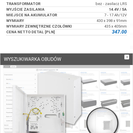
bez - zasilacz LRS
14.4V
/ 5A
7 - 17 Ah/12V
430 x 398 x 91mm
435 x 405mm
347.00
WYSZUKIWARKA OBUDÓW