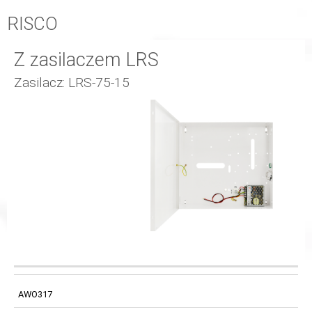
RISCO
Z zasilaczem LRS
Zasilacz: LRS-75-15
WYJŚCIE
MIEJSCE NA
KOD
TRANSFORMATOR
ZASILANIA
AKUMULATOR
AWO317