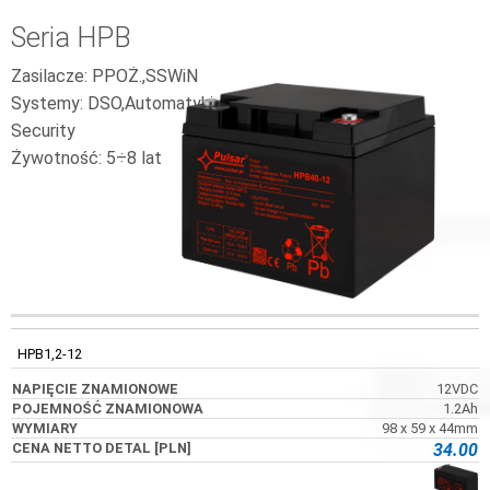
Seria HPB
Zasilacze: PPOŻ.,SSWiN
Systemy: DSO,Automatyki,
Security
Żywotność: 5÷8 lat
NAPIĘCIE
POJEMNOŚĆ
KOD
WYMIARY
ZNAMIONOWE
ZNAMIONOWA
HPB1,2-12
12VDC
1.2Ah
98 x 59 x 44mm
34.00