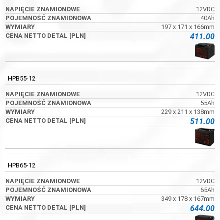
12VDC
40Ah
197 x 171 x 166mm
411.00
HPB55-12
12VDC
55Ah
229 x 211 x 138mm
511.00
HPB65-12
12VDC
65Ah
349 x 178 x 167mm
644.00