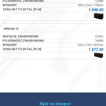
120Ah
409 x 234 x 175mm
1 048.00
HPB160-12
12VDC
160Ah
530 x 218 x 207mm
1 877.00
Bądź na bieżąco!