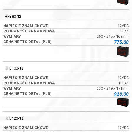
HPB80-12
12VDC
80Ah
260 x 215 x 168mm
775.00
HPB100-12
12VDC
100Ah
330 x 219 x 171mm
928.00
HPB120-12
12VDC