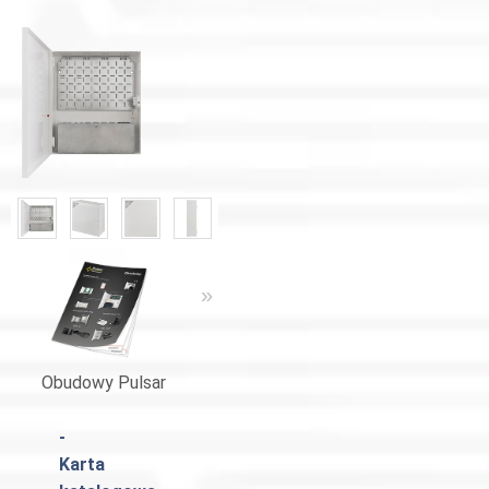
«
»
«
»
Obudowy Pulsar
Katalog Pulsar
-
Karta