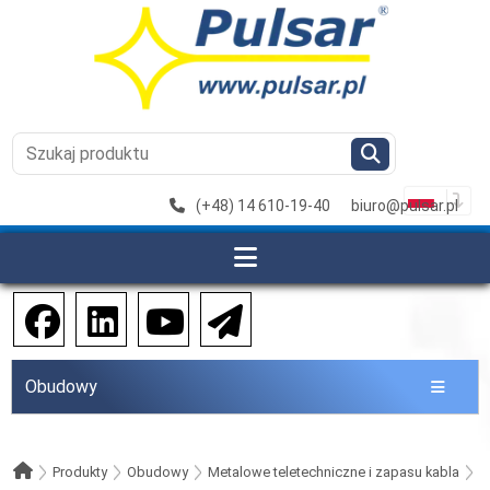
(+48) 14 610-19-40
biuro@pulsar.pl
Obudowy
Produkty
Obudowy
Metalowe teletechniczne i zapasu kabla
N