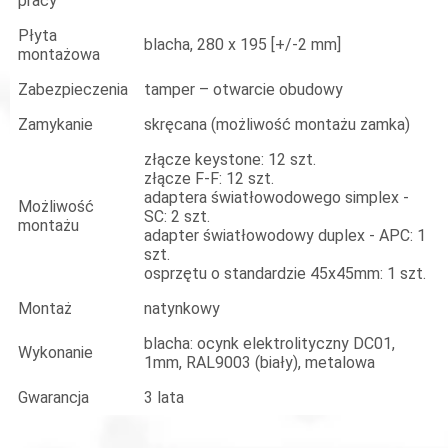
pracy
Płyta
blacha, 280 x 195 [+/-2 mm]
montażowa
Zabezpieczenia
tamper – otwarcie obudowy
Zamykanie
skręcana (możliwość montażu zamka)
złącze keystone: 12 szt.
złącze F-F: 12 szt.
adaptera światłowodowego simplex -
Możliwość
SC: 2 szt.
montażu
adapter światłowodowy duplex - APC: 1
szt.
osprzętu o standardzie 45x45mm: 1 szt.
Montaż
natynkowy
blacha: ocynk elektrolityczny DC01,
Wykonanie
1mm, RAL9003 (biały), metalowa
Gwarancja
3 lata