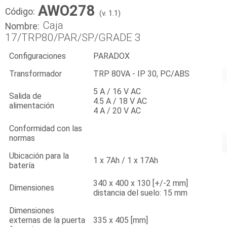
AWO278
Código:
(v. 1.1)
Caja
Nombre:
17/TRP80/PAR/SP/GRADE 3
Configuraciones
PARADOX
Transformador
TRP 80VA - IP 30, PC/ABS
5 A / 16 V AC
Salida de
4.5 A / 18 V AC
alimentación
4 A / 20 V AC
Conformidad con las
normas
Ubicación para la
1 x 7Ah / 1 x 17Ah
batería
340 x 400 x 130 [+/-2 mm]
Dimensiones
distancia del suelo: 15 mm
Dimensiones
externas de la puerta
335 x 405 [mm]