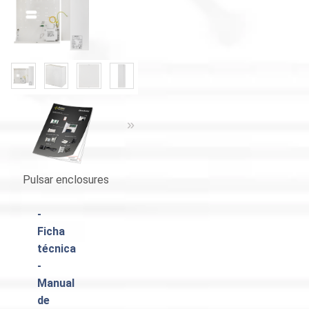
«
»
«
»
Pulsar enclosures
Catálogo Pulsar
-
Ficha
técnica
-
Manual
de