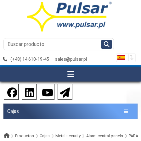
(+48) 14 610-19-45
sales@pulsar.pl
Cajas
Productos
Cajas
Metal security
Alarm central panels
PARA