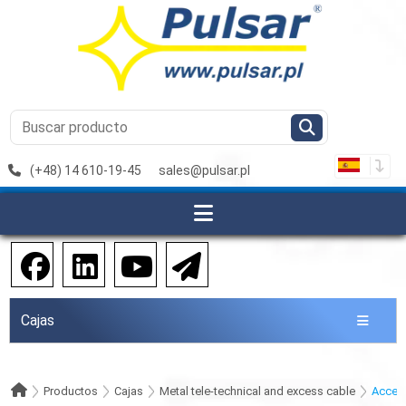
(+48) 14 610-19-45
sales@pulsar.pl
Cajas
Productos
Cajas
Metal tele-technical and excess cable
Acces