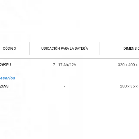
CÓDIGO
UBICACIÓN PARA LA BATERÍA
DIMENSI
269PU
7 - 17 Ah/12V
320 x 400 
esorios
269S
-
280 x 35 