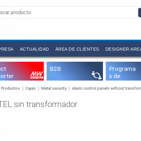
PRESA
ACTUALIDAD
ÁREA DE CLIENTES
DESIGNER ARE
ect
B2B
Programa
orter
s de
configuraci
Productos
Cajas
Metal security
Alarm control panels without transfo
ón
TEL sin transformador