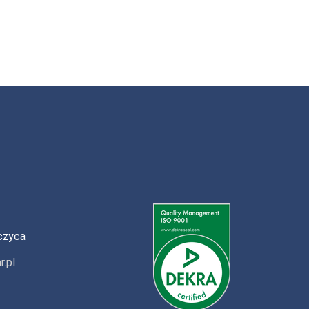
czyca
r.pl