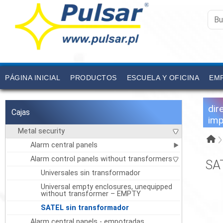
PÁGINA INICIAL
PRODUCTOS
ESCUELA Y OFICINA
EM
dir
Cajas
imp
Metal security
Alarm central panels
Alarm control panels without transformers
SA
Universales sin transformador
Universal empty enclosures, unequipped
without transformer – EMPTY
SATEL sin transformador
Alarm central panels - empotradas