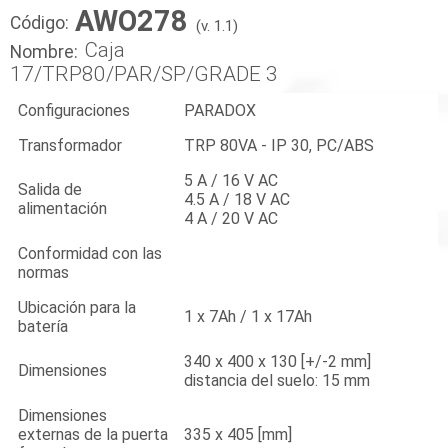
AWO278
Código:
(v. 1.1)
Caja
Nombre:
17/TRP80/PAR/SP/GRADE 3
Configuraciones
PARADOX
Transformador
TRP 80VA - IP 30, PC/ABS
5 A / 16 V AC
Salida de
4.5 A / 18 V AC
alimentación
4 A / 20 V AC
Conformidad con las
normas
Ubicación para la
1 x 7Ah / 1 x 17Ah
batería
340 x 400 x 130 [+/-2 mm]
Dimensiones
distancia del suelo: 15 mm
Dimensiones
externas de la puerta
335 x 405 [mm]