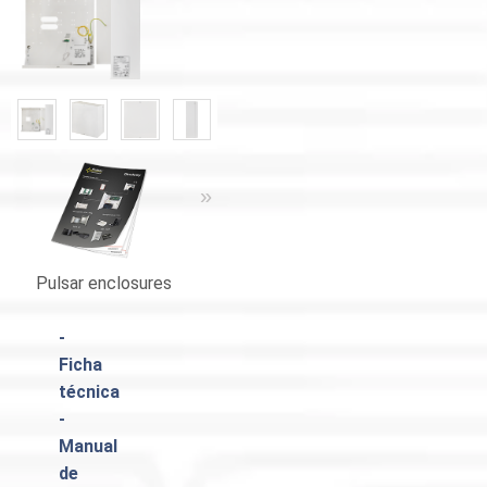
«
»
«
»
Pulsar enclosures
Catálogo Pulsar
-
Ficha
técnica
-
Manual
de