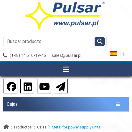
(+48) 14 610-19-45
sales@pulsar.pl
Cajas
Productos
Cajas
Metal for power supply units