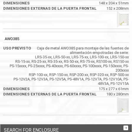
148 x 204 x 51mm
152 x 208mm
AWO385
Caja de metal AWO385 para montaje de las fuentes de
alimentación empotradas de serie:
LRS-35-xx, LRS-50-xx, LRS-75-xx, LRS-100-xx, LRS-150-xx
RS-15-xx, RS-25-xx, RS-35-xx, RS-50-xx, RS-75-xx, RS100-xx, RS150-xx
PS-15xxxx, PS-25xxxx, PS-40xxxx, PS-60xxxx, PS-100xxxx, PS-150xxxx, PS-
200xxxx
RSP-100-xx, RSP-150-xx, RSP-200-xx, RSP-320-xx, RSP-500-xx
PS-12V2A, PS-12V3A, PS-12V5A, PS-48V1A, PS-12V7A, PS-12V10A, PS-
48V3A, PS-12V15A
175 x 277 x 61mm
180 x 280mm
SEARCH FOR ENCLOSURE