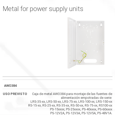
Metal for power supply units
DIMENSIONES
CÓDIGO
USO PREVISTO
DIMENSIONES
EXTERNAS DE LA
AWO384
PUERTA FRONTAL
Caja de metal AWO384 para montaje de las fuentes de
alimentación empotradas de serie:
LRS-35-xx, LRS-50-xx, LRS-75-xx, LRS-100-xx, LRS-150-xx
RS-15-xx, RS-25-xx, RS-35-xx, RS-50-xx, RS-75-xx, RS100-xx
PS-15xxxx, PS-25xxxx, PS-40xxxx, PS-60xxxx
PS-12V2A, PS-12V3A, PS-12V5A, PS-48V1A.