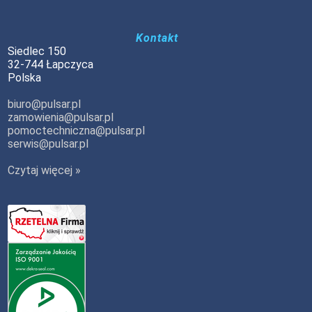
Kontakt
Siedlec 150
32-744 Łapczyca
Polska
biuro@pulsar.pl
zamowienia@pulsar.pl
pomoctechniczna@pulsar.pl
serwis@pulsar.pl
Czytaj więcej »