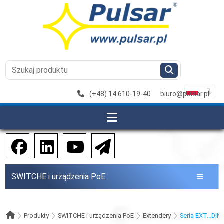
(+48) 14 610-19-40
biuro@pulsar.pl
SWITCHE i urządzenia PoE
Produkty
SWITCHE i urządzenia PoE
Extendery
Seria EXT…DINn