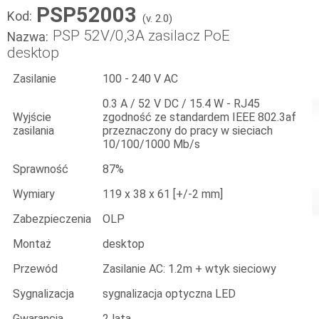
PSP52003
Kod:
(v. 2.0)
PSP 52V/0,3A zasilacz PoE
Nazwa:
desktop
Zasilanie
100 - 240 V AC
0.3 A / 52 V DC / 15.4 W - RJ45
Wyjście
zgodność ze standardem IEEE 802.3af
zasilania
przeznaczony do pracy w sieciach
10/100/1000 Mb/s
Sprawność
87%
Wymiary
119 x 38 x 61 [+/-2 mm]
Zabezpieczenia
OLP
Montaż
desktop
Przewód
Zasilanie AC: 1.2m + wtyk sieciowy
Sygnalizacja
sygnalizacja optyczna LED
Gwarancja
2 lata