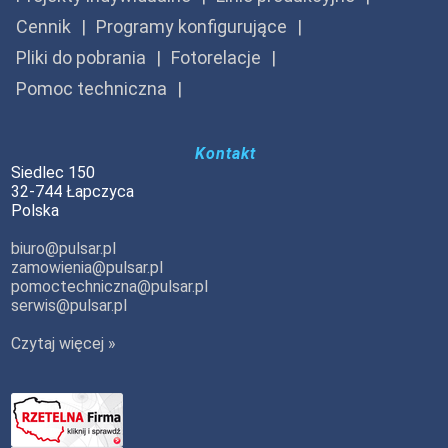
Cennik
Programy konfigurujące
Pliki do pobrania
Fotorelacje
Pomoc techniczna
Kontakt
Siedlec 150
32-744 Łapczyca
Polska
biuro@pulsar.pl
zamowienia@pulsar.pl
pomoctechniczna@pulsar.pl
serwis@pulsar.pl
Czytaj więcej »