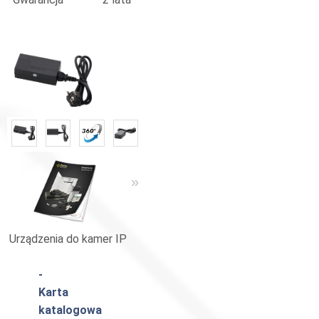
«
»
«
»
Urządzenia do kamer IP
Katalog Pulsar
-
Karta
katalogowa