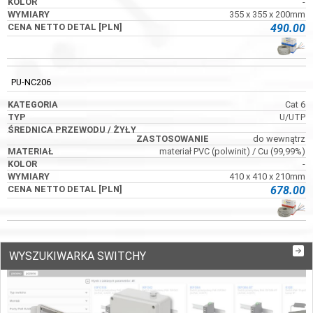
-
355 x 355 x 200mm
490.00
PU-NC206
Cat 6
U/UTP
do wewnątrz
materiał PVC (polwinit) / Cu (99,99%)
-
410 x 410 x 210mm
678.00
WYSZUKIWARKA SWITCHY