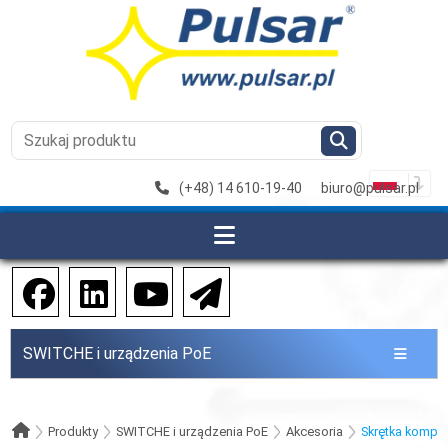
(+48) 14 610-19-40
biuro@pulsar.pl
SWITCHE i urządzenia PoE
Produkty
SWITCHE i urządzenia PoE
Akcesoria
Skrętka kompu