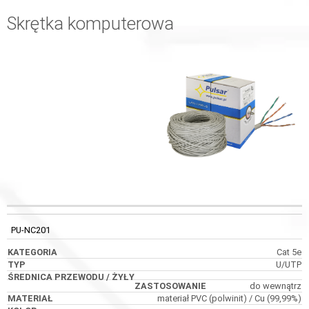
Skrętka komputerowa
ŚREDNICA
KOD
KATEGORIA
TYP
PRZEWODU / ŻYŁY
PU-NC201
Cat 5e
U/UTP
do wewnątrz
materiał PVC (polwinit) / Cu (99,99%)