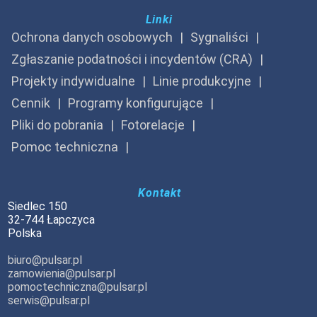
Linki
Ochrona danych osobowych
Sygnaliści
Zgłaszanie podatności i incydentów (CRA)
Projekty indywidualne
Linie produkcyjne
Cennik
Programy konfigurujące
Pliki do pobrania
Fotorelacje
Pomoc techniczna
Kontakt
Siedlec 150
32-744 Łapczyca
Polska
biuro@pulsar.pl
zamowienia@pulsar.pl
pomoctechniczna@pulsar.pl
serwis@pulsar.pl