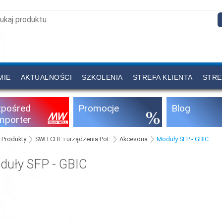
MIE
AKTUALNOŚCI
SZKOLENIA
STREFA KLIENTA
STRE
zpośred
Promocje
Blog
importer
Produkty
SWITCHE i urządzenia PoE
Akcesoria
Moduły SFP - GBIC
duły SFP - GBIC