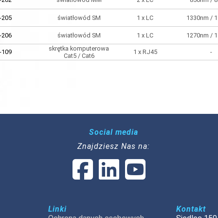
-205
światłowód SM
1 x LC
1330nm / 
-206
światłowód SM
1 x LC
1270nm / 
skrętka komputerowa
-109
1 x RJ45
-
Cat5 / Cat6
Social media
Znajdziesz Nas na:
Linki
Kontakt