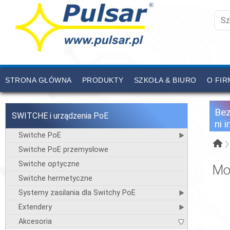
STRONA GŁÓWNA
PRODUKTY
SZKOŁA & BIURO
O FIR
CENNIK
KONTAKT
Be
SWITCHE i urządzenia PoE
ni 
Switche PoE
Switche PoE przemysłowe
Switche optyczne
Mo
Switche hermetyczne
Systemy zasilania dla Switchy PoE
Extendery
Akcesoria