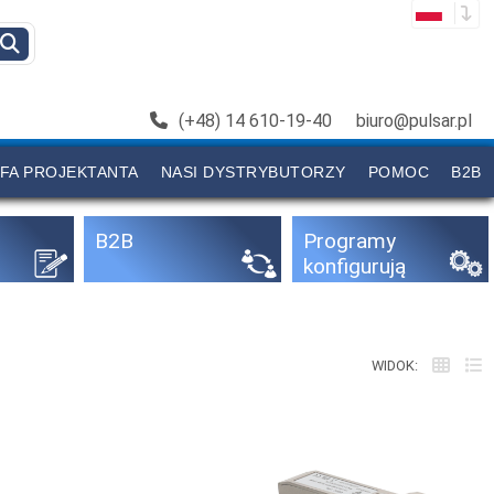
(+48) 14 610-19-40
biuro@pulsar.pl
FA PROJEKTANTA
NASI DYSTRYBUTORZY
POMOC
B2B
B2B
Programy
konfigurują
ce
WIDOK: