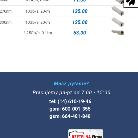
125.00
1270nm
10Gb/s, 20km
125.00
1330nm
10Gb/s, 20km
63.00
1.25Gb/s, 0.1km
Masz pytanie?
Pracujemy pn-pt od 7:00 - 15:00
tel: (14) 610-19-46
gsm: 600-001-355
gsm: 664-481-848