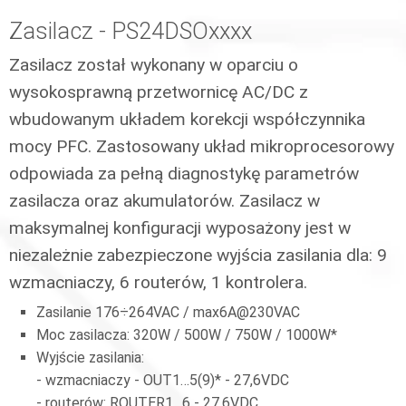
Zasilacz - PS24DSOxxxx
Zasilacz został wykonany w oparciu o
wysokosprawną przetwornicę AC/DC z
wbudowanym układem korekcji współczynnika
mocy PFC. Zastosowany układ mikroprocesorowy
odpowiada za pełną diagnostykę parametrów
zasilacza oraz akumulatorów. Zasilacz w
maksymalnej konfiguracji wyposażony jest w
niezależnie zabezpieczone wyjścia zasilania dla: 9
wzmacniaczy, 6 routerów, 1 kontrolera.
Zasilanie 176÷264VAC / max6A@230VAC
Moc zasilacza: 320W / 500W / 750W / 1000W*
Wyjście zasilania:
- wzmacniaczy - OUT1…5(9)* - 27,6VDC
- routerów: ROUTER1…6 - 27,6VDC