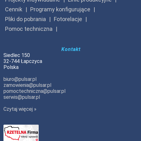
Cennik
Programy konfigurujące
Pliki do pobrania
Fotorelacje
Pomoc techniczna
Kontakt
Siedlec 150
32-744 Łapczyca
Polska
biuro@pulsar.pl
zamowienia@pulsar.pl
pomoctechniczna@pulsar.pl
serwis@pulsar.pl
Czytaj więcej »