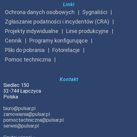
Linki
Ochrona danych osobowych
Sygnaliści
Zgłaszanie podatności i incydentów (CRA)
Projekty indywidualne
Linie produkcyjne
Cennik
Programy konfigurujące
Pliki do pobrania
Fotorelacje
Pomoc techniczna
Kontakt
Siedlec 150
32-744 Łapczyca
Polska
biuro@pulsar.pl
zamowienia@pulsar.pl
pomoctechniczna@pulsar.pl
serwis@pulsar.pl