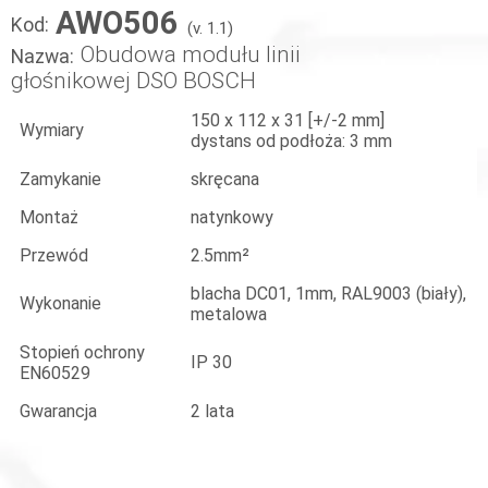
AWO506
Kod:
(v. 1.1)
Obudowa modułu linii
Nazwa:
głośnikowej DSO BOSCH
150 x 112 x 31 [+/-2 mm]
Wymiary
dystans od podłoża: 3 mm
Zamykanie
skręcana
Montaż
natynkowy
Przewód
2.5mm²
blacha DC01, 1mm, RAL9003 (biały),
Wykonanie
metalowa
Stopień ochrony
IP 30
EN60529
Gwarancja
2 lata