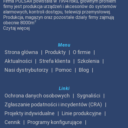
Firma PULSAR powstała w 1994 roku, głównym profilem
firmy jest produkcja urządzeń i akcesoriów do systemów
alarmowych, kontroli dostępu, telewizji przemysłowej.
Produkcja, magazyn oraz pozostałe działy firmy zajmują
2
obecnie 8000m
Czytaj więcej
Menu
Strona główna
Produkty
O firmie
Aktualności
Strefa klienta
Szkolenia
Nasi dystrybutorzy
Pomoc
Blog
Linki
Ochrona danych osobowych
Sygnaliści
Zgłaszanie podatności i incydentów (CRA)
Projekty indywidualne
Linie produkcyjne
Cennik
Programy konfigurujące