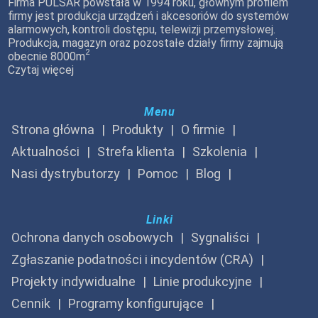
Firma PULSAR powstała w 1994 roku, głównym profilem
firmy jest produkcja urządzeń i akcesoriów do systemów
alarmowych, kontroli dostępu, telewizji przemysłowej.
Produkcja, magazyn oraz pozostałe działy firmy zajmują
2
obecnie 8000m
Czytaj więcej
Menu
Strona główna
Produkty
O firmie
Aktualności
Strefa klienta
Szkolenia
Nasi dystrybutorzy
Pomoc
Blog
Linki
Ochrona danych osobowych
Sygnaliści
Zgłaszanie podatności i incydentów (CRA)
Projekty indywidualne
Linie produkcyjne
Cennik
Programy konfigurujące