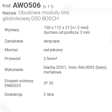
AWO506
Kod:
(v. 1.1)
Obudowa modułu linii
Nazwa:
głośnikowej DSO BOSCH
150 x 112 x 31 [+/-2 mm]
Wymiary
dystans od podłoża: 3 mm
Zamykanie
skręcana
Montaż
natynkowy
Przewód
2.5mm²
blacha DC01, 1mm, RAL9003 (biały),
Wykonanie
metalowa
Stopień ochrony
IP 30
EN60529
Gwarancja
2 lata