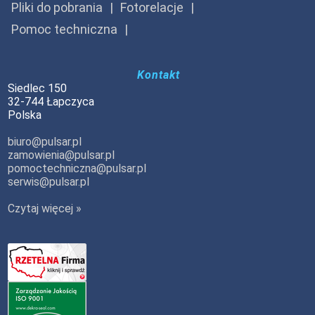
Pliki do pobrania
Fotorelacje
Pomoc techniczna
Kontakt
Siedlec 150
32-744 Łapczyca
Polska
biuro@pulsar.pl
zamowienia@pulsar.pl
pomoctechniczna@pulsar.pl
serwis@pulsar.pl
Czytaj więcej »