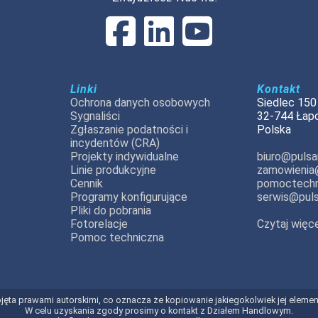
Linki
Kontakt
Ochrona danych osobowych
Siedlec 150
Sygnaliści
32-744 Łap
Zgłaszanie podatności i
Polska
incydentów (CRA)
Projekty indywidualne
biuro@pulsar
Linie produkcyjne
zamowienia@
Cennik
pomoctechn
Programy konfigurujące
serwis@puls
Pliki do pobrania
Fotorelacje
Czytaj więce
Pomoc techniczna
t objęta prawami autorskimi, co oznacza że kopiowanie jakiegokolwiek jej elem
W celu uzyskania zgody prosimy o kontakt z Działem Handlowym.