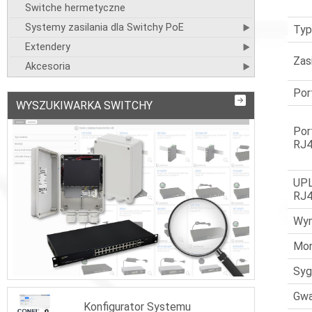
Switche hermetyczne
Systemy zasilania dla Switchy PoE
Typ
Extendery
Zas
Akcesoria
Por
WYSZUKIWARKA SWITCHY
Por
RJ
UPL
RJ
Wym
Mo
Syg
Gwa
Konfigurator Systemu