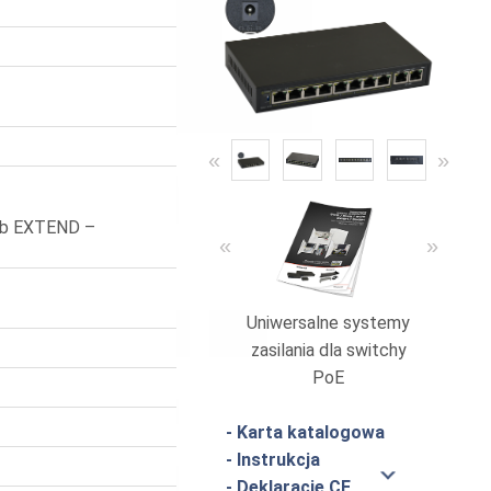
«
»
ub EXTEND –
«
»
Uniwersalne systemy
Urządzen
zasilania dla switchy
PoE
- Karta katalogowa
- Instrukcja
- Deklaracje CE