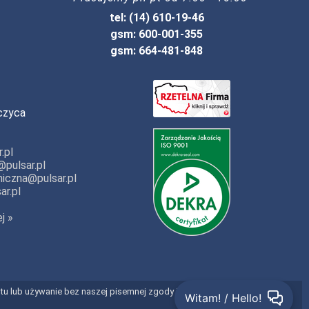
tel: (14) 610-19-46
gsm: 600-001-355
gsm: 664-481-848
czyca
.pl
pulsar.pl
iczna@pulsar.pl
ar.pl
j »
entu lub używanie bez naszej pisemnej zgody jest prawnie zabronione.
Witam! / Hello!