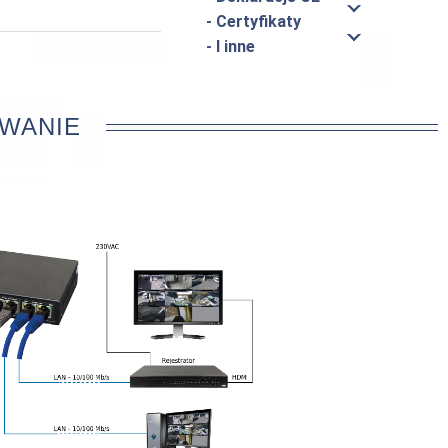
- Certyfikaty
- I inne
WANIE