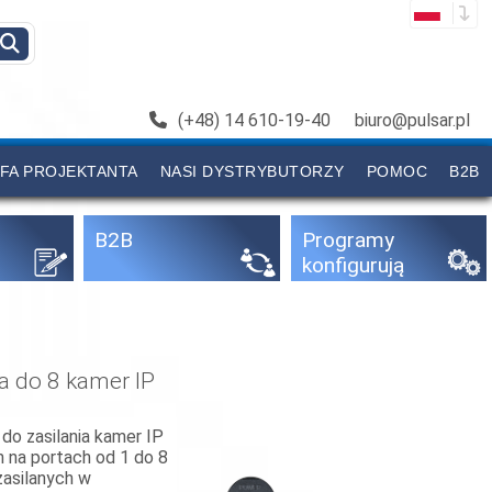
(+48) 14 610-19-40
biuro@pulsar.pl
FA PROJEKTANTA
NASI DYSTRYBUTORZY
POMOC
B2B
B2B
Programy
konfigurują
ce
a do 8 kamer IP
o zasilania kamer IP
h na portach od 1 do 8
zasilanych w