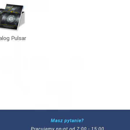
alog Pulsar
Masz pytanie?
Pracujemy pn-pt od 7:00 - 15:00