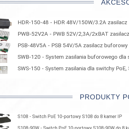
AKCES
HDR-150-48 - HDR 48V/150W/3.2A zasilacz 
PWB-52V2A - PWB 52V/2,3A/2xBAT zasilacz
PSB-48V5A - PSB 54V/5A zasilacz buforowy
SWB-120 - System zasilania buforowego dl
SWS-150 - System zasilania dla switchy Po
PRODUKTY 
S108 - Switch PoE 10-portowy S108 do 8 kamer IP
S108-90W - Switch PoE 10-portowy S108-90W do 8 k