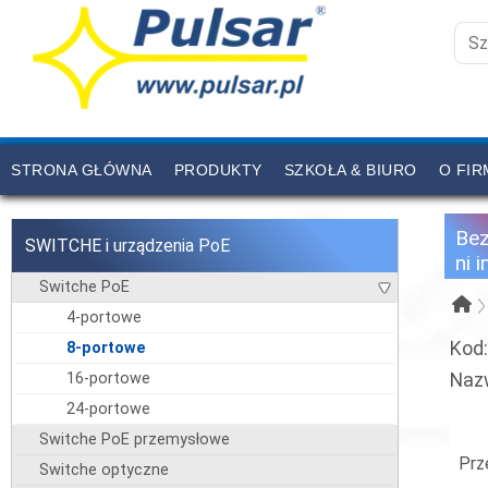
STRONA GŁÓWNA
PRODUKTY
SZKOŁA & BIURO
O FIR
CENNIK
KONTAKT
Be
SWITCHE i urządzenia PoE
ni 
Switche PoE
4-portowe
Kod
8-portowe
16-portowe
Naz
24-portowe
Switche PoE przemysłowe
Prz
Switche optyczne