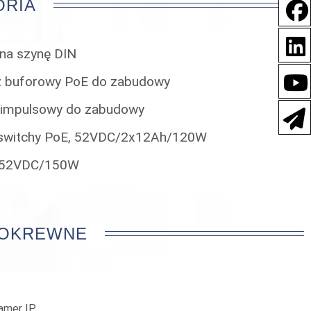
ORIA
na szynę DIN
 buforowy PoE do zabudowy
 impulsowy do zabudowy
a switchy PoE, 52VDC/2x12Ah/120W
E, 52VDC/150W
POKREWNE
amer IP