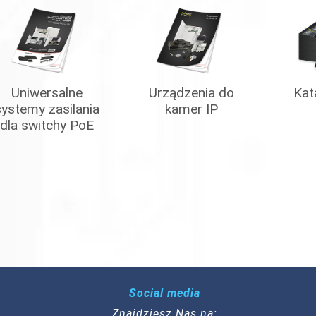
Uniwersalne
Urządzenia do
Kat
systemy zasilania
kamer IP
dla switchy PoE
Social media
Znajdziesz Nas na: