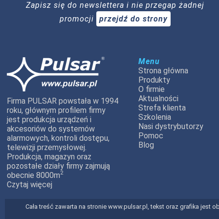
Zapisz się do newslettera i nie przegap żadnej
promocji
przejdź do strony
Menu
Strona główna
Produkty
O firmie
Aktualności
Firma PULSAR powstała w 1994
Strefa klienta
roku, głównym profilem firmy
Szkolenia
jest produkcja urządzeń i
Nasi dystrybutorzy
akcesoriów do systemów
Pomoc
alarmowych, kontroli dostępu,
Blog
telewizji przemysłowej.
Produkcja, magazyn oraz
pozostałe działy firmy zajmują
2
obecnie 8000m
Czytaj więcej
Cała treść zawarta na stronie www.pulsar.pl, tekst oraz grafika jes