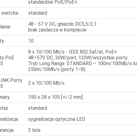
standardzie PoE/PoE+.
 switcha
standard
48 - 57 V DC, gniazdo DC5,5/2,1
ilanie
brak zasilacza w komplecie
ty
10
8 x 10/100 Mb/s - IEEE 802.3af/at, PoE+
ty PoE
48÷57V DC, 30W/port, 120W/wszystkie porty
45
Tryb Long Range: STANDARD – 100m/100Mb/s l
250m/10Mb/s (porty 1÷8)
INK Porty
2 x 10/100 Mb/s
45
iary
190 x 28 x 105 [+/-2 mm]
ntaż
standard
nalizacja
sygnalizacja optyczna LED
rancja
2 lata