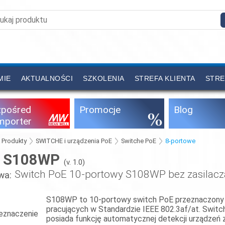
MIE
AKTUALNOŚCI
SZKOLENIA
STREFA KLIENTA
STRE
zpośred
Promocje
Blog
importer
Produkty
SWITCHE i urządzenia PoE
Switche PoE
8-portowe
S108WP
:
(v. 1.0)
Switch PoE 10-portowy S108WP bez zasilacz
wa:
S108WP to 10-portowy switch PoE przeznaczony d
pracujących w Standardzie IEEE 802.3af/at. Switc
eznaczenie
posiada funkcję automatycznej detekcji urządzeń 