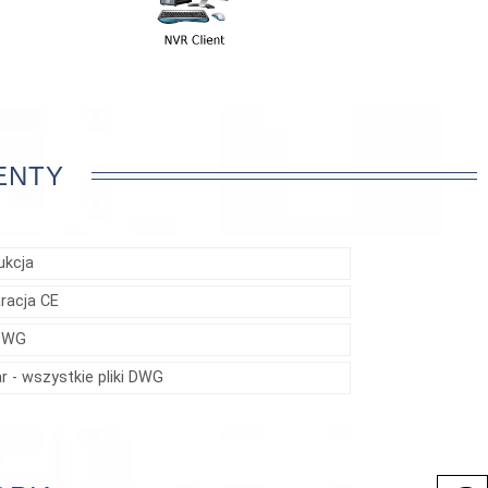
ENTY
ukcja
aracja CE
 DWG
r - wszystkie pliki DWG