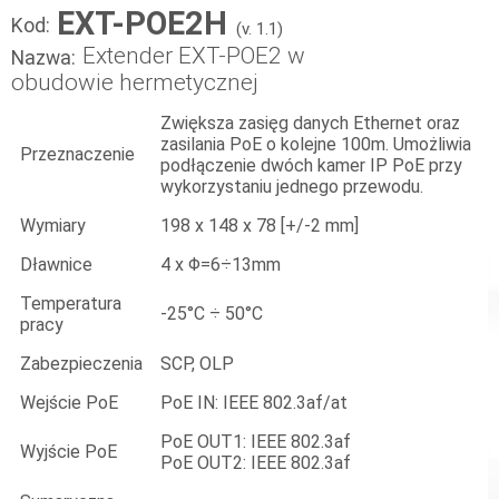
EXT-POE2H
Kod:
(v. 1.1)
Extender EXT-POE2 w
Nazwa:
obudowie hermetycznej
Zwiększa zasięg danych Ethernet oraz
zasilania PoE o kolejne 100m. Umożliwia
Przeznaczenie
podłączenie dwóch kamer IP PoE przy
wykorzystaniu jednego przewodu.
Wymiary
198 x 148 x 78 [+/-2 mm]
Dławnice
4 x Φ=6÷13mm
Temperatura
-25°C ÷ 50°C
pracy
Zabezpieczenia
SCP, OLP
Wejście PoE
PoE IN: IEEE 802.3af/at
PoE OUT1: IEEE 802.3af
Wyjście PoE
PoE OUT2: IEEE 802.3af