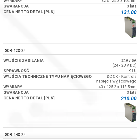
32 x 125.2 x 102mm
3 lata
131.00
SDR-120-24
24V
/ 5A
(24 - 28 V DC)
91%
DC OK - Kontrola
napięcia wyjściowego
40 x 125.2 x 113.5mm
3 lata
210.00
SDR-240-24