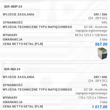
SDR-480P-24
24V
/ 20A
(24 - 28 V DC)
94%
DC OK - Kontrola
napięcia wyjściowego
85.5 x 125.2 x 128.5mm
3 lata
567.00
SDR-960-24
24V
/ 40A
(24 - 28 V DC)
94%
DC OK - Kontrola
napięcia wyjściowego
110 x 125.2 x 150mm
3 lata
1 017.00