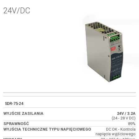
24V/DC
WYJŚCIA
WYJŚCIE
TECHNICZNE
KOD
SPRAWNOŚĆ
SDR-75-24
ZASILANIA
TYPU
NAPIĘCIOWEGO
24V
/ 3.2A
(24 - 28 V DC)
89%
DC OK - Kontrola
napięcia wyjściowego