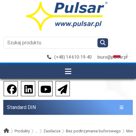
(+48) 14 610-19-40
biuro@pulsar.pl
Standard DIN
Produkty
...
Zasilacze
Bez podtrzymania buforowego
Monta